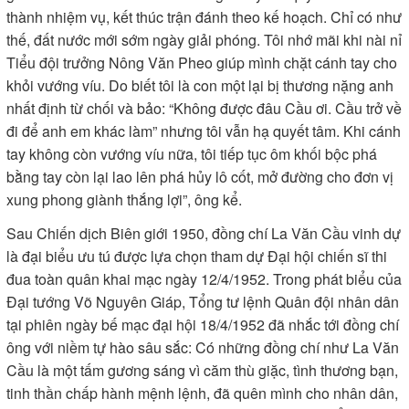
thành nhiệm vụ, kết thúc trận đánh theo kế hoạch. Chỉ có như
thế, đất nước mới sớm ngày giải phóng. Tôi nhớ mãi khi nài nỉ
Tiểu đội trưởng Nông Văn Pheo giúp mình chặt cánh tay cho
khỏi vướng víu. Do biết tôi là con một lại bị thương nặng anh
nhất định từ chối và bảo: “Không được đâu Cầu ơi. Cầu trở về
đi để anh em khác làm” nhưng tôi vẫn hạ quyết tâm. Khi cánh
tay không còn vướng víu nữa, tôi tiếp tục ôm khối bộc phá
bằng tay còn lại lao lên phá hủy lô cốt, mở đường cho đơn vị
xung phong giành thắng lợi”, ông kể.
Sau Chiến dịch Biên giới 1950, đồng chí La Văn Cầu vinh dự
là đại biểu ưu tú được lựa chọn tham dự Đại hội chiến sĩ thi
đua toàn quân khai mạc ngày 12/4/1952. Trong phát biểu của
Đại tướng Võ Nguyên Giáp, Tổng tư lệnh Quân đội nhân dân
tại phiên ngày bế mạc đại hội 18/4/1952 đã nhắc tới đồng chí
ông với niềm tự hào sâu sắc: Có những đồng chí như La Văn
Cầu là một tấm gương sáng vì căm thù giặc, tình thương bạn,
tinh thần chấp hành mệnh lệnh, đã quên mình cho nhân dân,