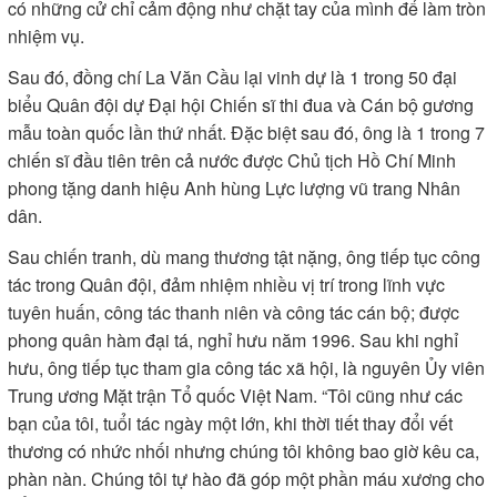
có những cử chỉ cảm động như chặt tay của mình để làm tròn
nhiệm vụ.
Sau đó, đồng chí La Văn Cầu lại vinh dự là 1 trong 50 đại
biểu Quân đội dự Đại hội Chiến sĩ thi đua và Cán bộ gương
mẫu toàn quốc lần thứ nhất. Đặc biệt sau đó, ông là 1 trong 7
chiến sĩ đầu tiên trên cả nước được Chủ tịch Hồ Chí Minh
phong tặng danh hiệu Anh hùng Lực lượng vũ trang Nhân
dân.
Sau chiến tranh, dù mang thương tật nặng, ông tiếp tục công
tác trong Quân đội, đảm nhiệm nhiều vị trí trong lĩnh vực
tuyên huấn, công tác thanh niên và công tác cán bộ; được
phong quân hàm đại tá, nghỉ hưu năm 1996. Sau khi nghỉ
hưu, ông tiếp tục tham gia công tác xã hội, là nguyên Ủy viên
Trung ương Mặt trận Tổ quốc Việt Nam. “Tôi cũng như các
bạn của tôi, tuổi tác ngày một lớn, khi thời tiết thay đổi vết
thương có nhức nhối nhưng chúng tôi không bao giờ kêu ca,
phàn nàn. Chúng tôi tự hào đã góp một phần máu xương cho