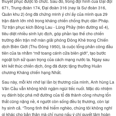
thuyết phục được tổ chức. Sau đó, trong đội hình của Đại đội
671, Trung đoàn 174, Đại đoàn 316 (nay là Sư đoàn 316,
Quân khu 2) ông đã chứng minh ý chí ấy của mình qua 29
trận đánh lớn nhỏ trong kháng chiến chống thực dân Pháp.
Từ trận phục kích Bông Lau - Lũng Phầy (trên đường số 4),
tiêu diệt nhiều sinh lực địch, góp phần tạo thế cho chiến
trường đến trận mở màn giải phóng Đông Khê trong Chiến
dịch Biên Giới (Thu Đông 1950), là cuộc tổng phản công đầu
tiên của ta nhằm “mở toang cánh cửa biên giới”, tạo bước
ngoặt lịch sử quan trọng của cách mạng nước ta. Ngay sau
khi kết thúc chiến dịch, ông đã được tặng thưởng Huân
chương Kháng chiến hạng Nhất.
Sau này, mỗi khi nhớ lại lần bị thương của mình, Anh hùng La
Văn Cầu vẫn không khỏi ngậm ngùi tiếc nuối. Mặc dù nhiệm
vụ đánh bộc phá mở đường của tổ đã thành công nhưng tổn
thất cũng nặng nề, 4 người còn sống đều bị thương, còn lại
hy sinh cả. “Trong tình thế hiểm nghèo, chúng tôi không nghĩ
gì khác cho bản thân mà chỉ nung nấu ý chí quyết tâm hoàn