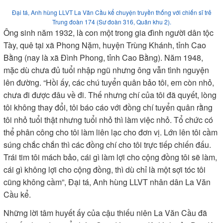
Đại tá, Anh hùng LLVT La Văn Cầu kể chuyện truyền thống với chiến sĩ trẻ
Trung đoàn 174 (Sư đoàn 316, Quân khu 2).
Ông sinh năm 1932, là con một trong gia đình người dân tộc
Tày, quê tại xã Phong Nặm, huyện Trùng Khánh, tỉnh Cao
Bằng (nay là xã Đình Phong, tỉnh Cao Bằng). Năm 1948,
mặc dù chưa đủ tuổi nhập ngũ nhưng ông vẫn tình nguyện
lên đường. “Hồi ấy, các chú tuyển quân bảo tôi, em còn nhỏ,
chưa đi được đâu về đi. Thế nhưng chí của tôi đã quyết, lòng
tôi không thay đổi, tôi báo cáo với đồng chí tuyển quân rằng
tôi nhỏ tuổi thật nhưng tuổi nhỏ thì làm việc nhỏ. Tổ chức có
thể phân công cho tôi làm liên lạc cho đơn vị. Lớn lên tôi cầm
súng chắc chắn thì các đồng chí cho tôi trực tiếp chiến đấu.
Trái tim tôi mách bảo, cái gì làm lợi cho cộng đồng tôi sẽ làm,
cái gì không lợi cho cộng đồng, thì dù chỉ là một sợi tóc tôi
cũng không cầm”, Đại tá, Anh hùng LLVT nhân dân La Văn
Cầu kể.
Những lời tâm huyết ấy của cậu thiếu niên La Văn Cầu đã