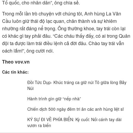
Tổ quốc, cho nhân dân”, ông chia sẻ.
Trong mỗi lần trò chuyện với chúng tôi, Anh hùng La Văn
Cầu luôn giữ thái độ lạc quan, chân thành và sự khiêm
nhường rất đáng nể trọng. Ông thường khoe, tay trái còn lại
có khác gì tay phải đâu. “Các cháu thấy đấy, có ai trong Quân
đội ta được làm trái điều lệnh cả đời đâu. Chào tay trái vẫn
oách lắm!”, ông cười nói.
Theo vov.vn
Các tin khác:
Đồi Tức Dụp- Khúc tráng ca giữ núi Tô giữa lòng Bảy
Núi
Hành trình gìn giữ “nếp nhà”
Chiến dịch 500 ngày đêm tri ân các anh hùng liệt sĩ
KÝ SỰ ĐI VỀ PHÍA BIỂN: Kỳ cuối: Nối cánh tay dài
vươn ra biển