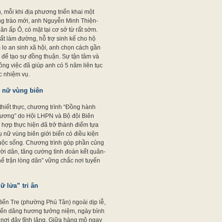
, mỗi khi địa phương triển khai một
ng trào mới, anh Nguyễn Minh Thiện-
n ấp Ô, có mặt tại cơ sở từ rất sớm.
ất làm đường, hỗ trợ sinh kế cho hộ
lo an sinh xã hội, anh chọn cách gần
 để tạo sự đồng thuận. Sự tận tâm và
ông việc đã giúp anh có 5 năm liên tục
ệm vụ. ​​​​​​​
ụ nữ vùng biên
thiết thực, chương trình “Đồng hành
cương” do Hội LHPN và Bộ đội Biên
hợp thực hiện đã trở thành điểm tựa
 nữ vùng biên giới biển có điều kiện
uộc sống. Chương trình góp phần củng
ười dân, tăng cường tình đoàn kết quân-
hế trận lòng dân” vững chắc nơi tuyến
 lửa” tri ân
 Bến Tre (phường Phú Tân) ngoài dịp lễ,
đến dâng hương tưởng niệm, ngày bình
nơi đây tĩnh lặng. Giữa hàng mộ ngay