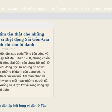
 TẾ
XÃ HỘI
VĂN HÓA - GIẢI TRÍ
THỂ THAO
KH-CN
THẾ GIỚI TRẺ
PHÁP
Ý SỰ
SỨC KHỎE
THƯ GIÃN
tìm tên thật cho những
t sĩ Biệt động Sài Gòn-Gia
h chỉ còn bí danh
1, 07/08/2026
60 năm sau cuộc Tổng tiến công và
dậy Tết Mậu Thân 1968, những chiến
iệt động Sài Gòn vẫn chưa thôi một lời
với đồng đội. Từ những hồ sơ vô
, những bí danh còn dang dở, họ
trì đi tìm tên tuổi, tìm thân nhân và
 hy vọng một ngày những người đã
xuống sẽ được trở về trong vòng tay
i thân.
 dân ấp hết lòng vì dân ở Tập