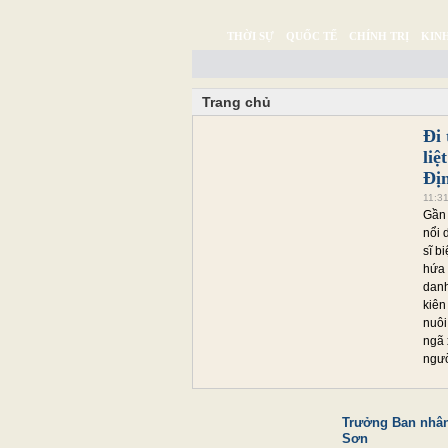
THỜI SỰ
QUỐC TẾ
CHÍNH TRỊ
KINH
CHUYỆN TỬ TẾ
MULTIMEDIA
PHÓNG SỰ K
Trang chủ
Đi 
liệ
Địn
11:3
Gần 
nổi 
sĩ b
hứa 
danh
kiên 
nuôi
ngã 
ngườ
Trưởng Ban nhân
Sơn