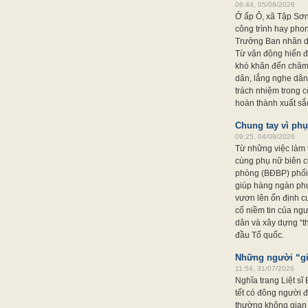
06:44, 05/08/2026
Ở ấp Ô, xã Tập Sơn
công trình hay pho
Trưởng Ban nhân dâ
Từ vận động hiến đ
khó khăn đến chăm 
dân, lắng nghe dân
trách nhiệm trong c
hoàn thành xuất sắc nhi
Chung tay vì ph
09:25, 04/08/2026
Từ những việc làm 
cùng phụ nữ biên 
phòng (BĐBP) phối 
giúp hàng ngàn phụ
vươn lên ổn định c
cố niềm tin của ng
dân và xây dựng “t
đầu Tổ quốc.
Những người “giữ
11:54, 31/07/2026
Nghĩa trang Liệt sĩ
tết có đông người 
thường không gian 