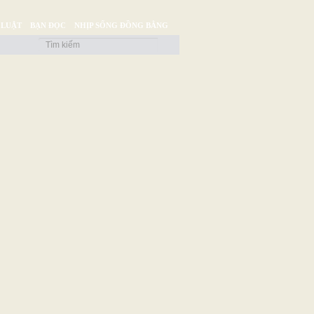
 LUẬT
BẠN ĐỌC
NHỊP SỐNG ĐỒNG BẰNG