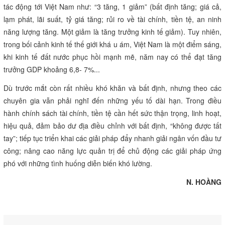
tác động tới Việt Nam như: “3 tăng, 1 giảm” (bất định tăng; giá cả,
lạm phát, lãi suất, tỷ giá tăng; rủi ro về tài chính, tiền tệ, an ninh
năng lượng tăng. Một giảm là tăng trưởng kinh tế giảm). Tuy nhiên,
trong bối cảnh kinh tế thế giới khá u ám, Việt Nam là một điểm sáng,
khi kinh tế đất nước phục hồi mạnh mẽ, năm nay có thể đạt tăng
trưởng GDP khoảng 6,8- 7%...
Dù trước mắt còn rất nhiều khó khăn và bất định, nhưng theo các
chuyên gia vẫn phải nghĩ đến những yếu tố dài hạn. Trong điều
hành chính sách tài chính, tiền tệ cần hết sức thận trọng, linh hoạt,
hiệu quả, đảm bảo dư địa điều chỉnh với bất định, “không được tất
tay”; tiếp tục triển khai các giải pháp đẩy nhanh giải ngân vốn đầu tư
công; nâng cao năng lực quản trị để chủ động các giải pháp ứng
phó với những tình huống diễn biến khó lường.
N. HOÀNG