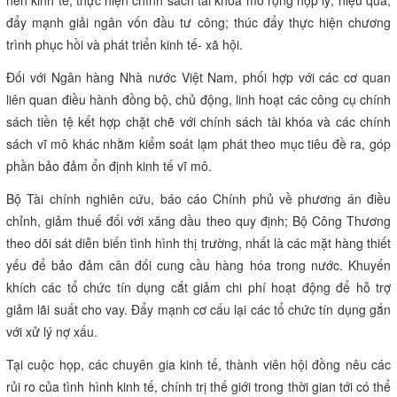
nền kinh tế; thực hiện chính sách tài khóa mở rộng hợp lý, hiệu quả;
đẩy mạnh giải ngân vốn đầu tư công; thúc đẩy thực hiện chương
trình phục hồi và phát triển kinh tế- xã hội.
Đối với Ngân hàng Nhà nước Việt Nam, phối hợp với các cơ quan
liên quan điều hành đồng bộ, chủ động, linh hoạt các công cụ chính
sách tiền tệ kết hợp chặt chẽ với chính sách tài khóa và các chính
sách vĩ mô khác nhằm kiểm soát lạm phát theo mục tiêu đề ra, góp
phần bảo đảm ổn định kinh tế vĩ mô.
Bộ Tài chính nghiên cứu, báo cáo Chính phủ về phương án điều
chỉnh, giảm thuế đối với xăng dầu theo quy định; Bộ Công Thương
theo dõi sát diễn biến tình hình thị trường, nhất là các mặt hàng thiết
yếu để bảo đảm cân đối cung cầu hàng hóa trong nước. Khuyến
khích các tổ chức tín dụng cắt giảm chi phí hoạt động để hỗ trợ
giảm lãi suất cho vay. Đẩy mạnh cơ cấu lại các tổ chức tín dụng gắn
với xử lý nợ xấu.
Tại cuộc họp, các chuyên gia kinh tế, thành viên hội đồng nêu các
rủi ro của tình hình kinh tế, chính trị thế giới trong thời gian tới có thể