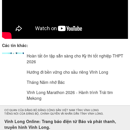
Các tin khác:
Hoàn tất ôn tập sẵn sàng cho Kỳ thi tốt nghiệp THPT
2026
Hướng đi bền vững cho sầu riêng Vĩnh Long
Tháng Năm nhớ Bác
Vĩnh Long Marathon 2026 - Hành trình Trái tim
Mekong
CƠ QUAN CỦA ĐẢNG BỘ ĐẢNG CỘNG SẢN VIỆT NAM TỈNH VĨNH LONG
TIẾNG NÓI CỦA ĐẢNG BỘ, CHÍNH QUYỀN VÀ NHÂN DÂN TỈNH VĨNH LONG.
Vĩnh Long Online: Trang báo điện tử Báo và phát thanh,
truyền hình Vĩnh Long.