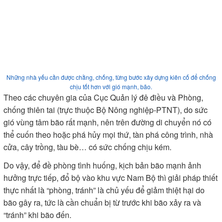
Những nhà yếu cần được chằng, chống, từng bước xây dựng kiên cố để chống
chịu tốt hơn với gió mạnh, bão.
Theo các chuyên gia của Cục Quản lý đê điều và Phòng,
chống thiên tai (trực thuộc Bộ Nông nghiệp-PTNT), do sức
gió vùng tâm bão rất mạnh, nên trên đường di chuyển nó có
thể cuốn theo hoặc phá hủy mọi thứ, tàn phá công trình, nhà
cửa, cây trồng, tàu bè… có sức chống chịu kém.
Do vậy, để đề phòng tình huống, kịch bản bão mạnh ảnh
hưởng trực tiếp, đổ bộ vào khu vực Nam Bộ thì giải pháp thiết
thực nhất là “phòng, tránh” là chủ yếu để giảm thiệt hại do
bão gây ra, tức là cần chuẩn bị từ trước khi bão xảy ra và
“tránh” khi bão đến.