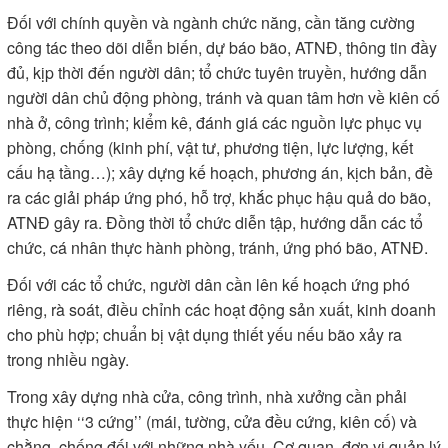
Đối với chính quyền và ngành chức năng, cần tăng cường
công tác theo dõi diễn biến, dự báo bão, ATNĐ, thông tin đầy
đủ, kịp thời đến người dân; tổ chức tuyên truyền, hướng dẫn
người dân chủ động phòng, tránh và quan tâm hơn về kiên cố
nhà ở, công trình; kiểm kê, đánh giá các nguồn lực phục vụ
phòng, chống (kinh phí, vật tư, phương tiện, lực lượng, kết
cấu hạ tầng…); xây dựng kế hoạch, phương án, kịch bản, đề
ra các giải pháp ứng phó, hỗ trợ, khắc phục hậu quả do bão,
ATNĐ gây ra. Đồng thời tổ chức diễn tập, hướng dẫn các tổ
chức, cá nhân thực hành phòng, tránh, ứng phó bão, ATNĐ.
Đối với các tổ chức, người dân cần lên kế hoạch ứng phó
riêng, rà soát, điều chỉnh các hoạt động sản xuất, kinh doanh
cho phù hợp; chuẩn bị vật dụng thiết yếu nếu bão xảy ra
trong nhiều ngày.
Trong xây dựng nhà cửa, công trình, nhà xưởng cần phải
thực hiện ‘‘3 cứng’’ (mái, tường, cửa đều cứng, kiên cố) và
chằng, chống đối với những nhà yếu. Cơ quan, đơn vị quản lý