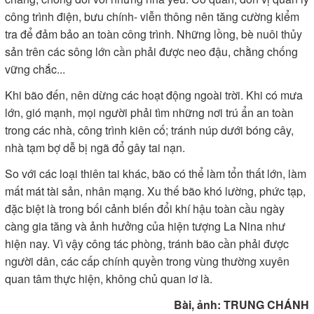
công trình điện, bưu chính- viễn thông nên tăng cường kiểm
tra để đảm bảo an toàn công trình. Những lồng, bè nuôi thủy
sản trên các sông lớn cần phải được neo đậu, chằng chống
vững chắc...
Khi bão đến, nên dừng các hoạt động ngoài trời. Khi có mưa
lớn, gió mạnh, mọi người phải tìm những nơi trú ẩn an toàn
trong các nhà, công trình kiên cố; tránh núp dưới bóng cây,
nhà tạm bợ dễ bị ngã đổ gây tai nạn.
So với các loại thiên tai khác, bão có thể làm tổn thất lớn, làm
mất mát tài sản, nhân mạng. Xu thế bão khó lường, phức tạp,
đặc biệt là trong bối cảnh biến đổi khí hậu toàn cầu ngày
càng gia tăng và ảnh hưởng của hiện tượng La Nina như
hiện nay. Vì vậy công tác phòng, tránh bão cần phải được
người dân, các cấp chính quyền trong vùng thường xuyên
quan tâm thực hiện, không chủ quan lơ là.
Bài, ảnh: TRUNG CHÁNH