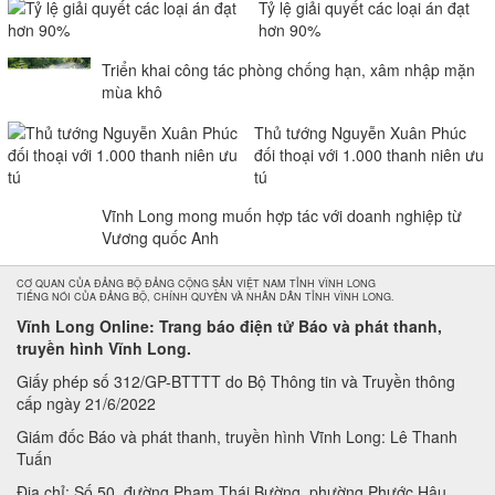
Tỷ lệ giải quyết các loại án đạt
hơn 90%
Triển khai công tác phòng chống hạn, xâm nhập mặn
mùa khô
Thủ tướng Nguyễn Xuân Phúc
đối thoại với 1.000 thanh niên ưu
tú
Vĩnh Long mong muốn hợp tác với doanh nghiệp từ
Vương quốc Anh
CƠ QUAN CỦA ĐẢNG BỘ ĐẢNG CỘNG SẢN VIỆT NAM TỈNH VĨNH LONG
TIẾNG NÓI CỦA ĐẢNG BỘ, CHÍNH QUYỀN VÀ NHÂN DÂN TỈNH VĨNH LONG.
Vĩnh Long Online: Trang báo điện tử Báo và phát thanh,
truyền hình Vĩnh Long.
Giấy phép số 312/GP-BTTTT do Bộ Thông tin và Truyền thông
cấp ngày 21/6/2022
Giám đốc Báo và phát thanh, truyền hình Vĩnh Long: Lê Thanh
Tuấn
Địa chỉ: Số 50, đường Phạm Thái Bường, phường Phước Hậu,