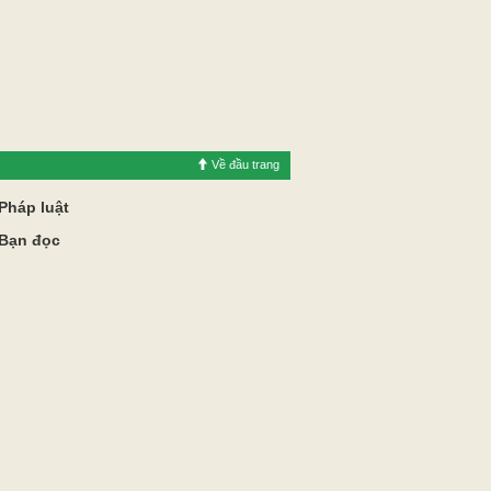
Về đầu trang
Pháp luật
Bạn đọc
Diễn đàn
Luật sư tư vấn
Phản hồi
Nhịp sống đồng bằng
hanh, truyền hình Vĩnh Long.