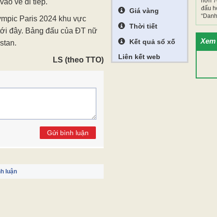
hơn 7
ào vé đi tiếp.
đấu h
Giá vàng
“Danh 
ympic Paris 2024 khu vực
Thời tiết
 tới đây. Bảng đấu của ĐT nữ
Xem 
Kết quả sổ xố
stan.
Liên kết web
LS (theo TTO)
Gửi bình luận
h luận