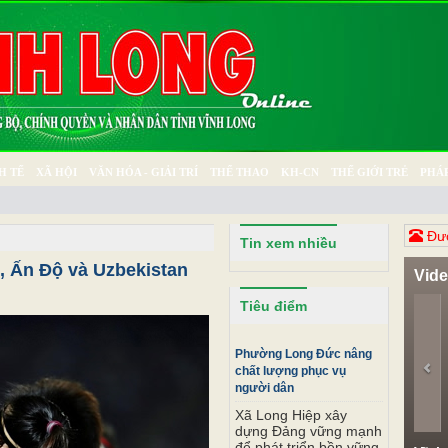
H TẾ
XÃ HỘI
VĂN HÓA - GIẢI TRÍ
THỂ THAO
KH-CN
THẾ GIỚI TRẺ
PHÁP
Ý SỰ
SỨC KHỎE
THƯ GIÃN
Đươ
Tin xem nhiều
, Ấn Độ và Uzbekistan
Vid
Pr
Tiêu điểm
Phường Long Đức nâng
chất lượng phục vụ
người dân
Xã Long Hiệp xây
dựng Đảng vững mạnh
để phát triển bền vững