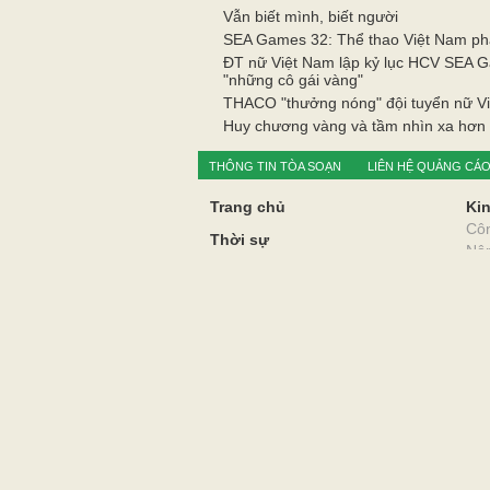
Vẫn biết mình, biết người
SEA Games 32: Thể thao Việt Nam phá 
ĐT nữ Việt Nam lập kỷ lục HCV SEA 
"những cô gái vàng"
THACO "thưởng nóng" đội tuyển nữ Vi
Huy chương vàng và tầm nhìn xa hơn
THÔNG TIN TÒA SOẠN
LIÊN HỆ QUẢNG CÁ
Trang chủ
Kin
Cô
Thời sự
Nô
Câu chuyện buổi sáng
Thư
Quốc tế
Du 
Chính trị
Xã 
Xây dựng đảng
Y t
Học tập và làm theo TGĐĐ Hồ Chí
Giá
Minh
Hôn
Địa