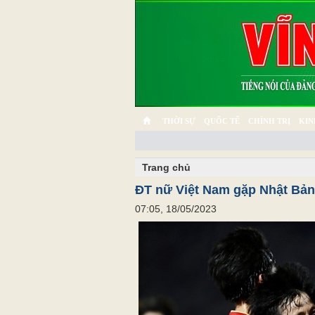
THỜI SỰ
QUỐC TẾ
CHÍNH TRỊ
KIN
CHUYỆN TỬ TẾ
MULTIMEDIA
PHÓNG SỰ K
Trang chủ
ĐT nữ Việt Nam gặp Nhật Bản
07:05, 18/05/2023