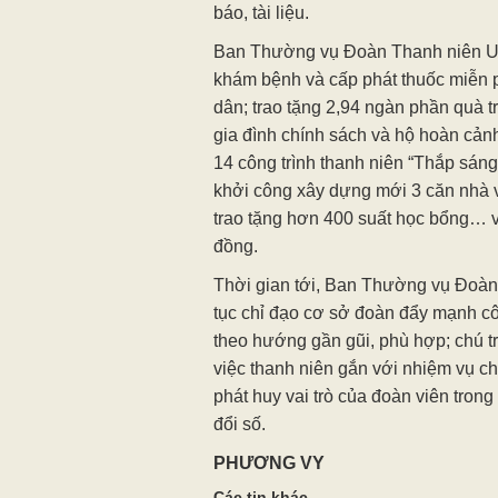
báo, tài liệu.
Ban Thường vụ Đoàn Thanh niên UB
khám bệnh và cấp phát thuốc miễn p
dân; trao tặng 2,94 ngàn phần quà t
gia đình chính sách và hộ hoàn cản
14 công trình thanh niên “Thắp sán
khởi công xây dựng mới 3 căn nhà và
trao tặng hơn 400 suất học bổng… vớ
đồng.
Thời gian tới, Ban Thường vụ Đoàn
tục chỉ đạo cơ sở đoàn đẩy mạnh cô
theo hướng gần gũi, phù hợp; chú tr
việc thanh niên gắn với nhiệm vụ c
phát huy vai trò của đoàn viên tron
đổi số.
PHƯƠNG VY
Các tin khác