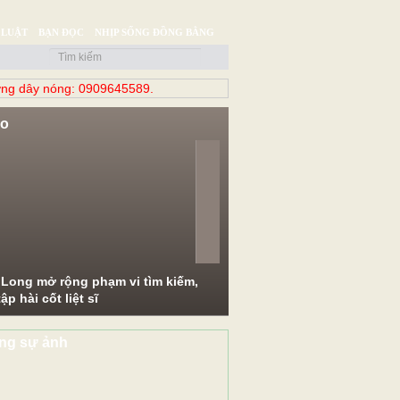
 LUẬT
BẠN ĐỌC
NHỊP SỐNG ĐỒNG BẰNG
ng dây nóng: 0909645589.
eo
evious
Next
 Long mở rộng phạm vi tìm kiếm,
ập hài cốt liệt sĩ
ng sự ảnh