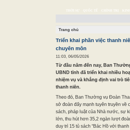
THỜI SỰ
QUỐC TẾ
CHÍNH TRỊ
KINH
CHUYỆN TỬ TẾ
MULTIMEDIA
PHÓNG SỰ K
Trang chủ
Triển khai phần việc thanh ni
chuyên môn
11:03, 06/05/2026
Từ đầu năm đến nay, Ban Thườn
UBND tỉnh đã triển khai nhiều hoạ
nhiệm vụ và khẳng định vai trò ti
thanh niên.
Theo đó, Ban Thường vụ Đoàn Than
sở đoàn đẩy mạnh tuyên truyền về 
sách, pháp luật của Nhà nước, sự kiệ
lớn, thu hút hơn 35,2 ngàn lượt đoàn
duy trì 15 tủ sách “Bác Hồ với thanh