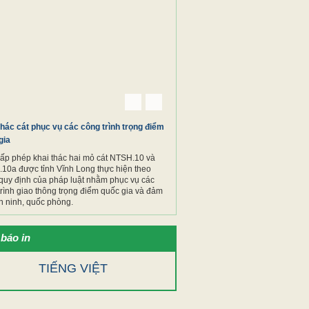
Previous
Next
thác cát phục vụ các công trình trọng điểm
gia
cấp phép khai thác hai mỏ cát NTSH.10 và
10a được tỉnh Vĩnh Long thực hiện theo
quy định của pháp luật nhằm phục vụ các
trình giao thông trọng điểm quốc gia và đảm
n ninh, quốc phòng.
báo in
TIẾNG VIỆT