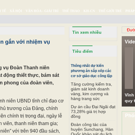
 TẾ
XÃ HỘI
VĂN HÓA - GIẢI TRÍ
THỂ THAO
KH-CN
THẾ GIỚI TRẺ
PHÁP
Ý SỰ
SỨC KHỎE
THƯ GIÃN
Đườ
Tin xem nhiều
ên gắn với nhiệm vụ
Vid
Pr
Tiêu điểm
Thống nhất dự kiến
g vụ Đoàn Thanh niên
phương án sắp xếp các
t động thiết thực, bám sát
cơ sở giáo dục công lập
ên phong của đoàn viên,
Tăng cường kiểm tra,
giám sát kinh doanh
vàng, kim cương và
Vĩnh
hàng trang sức
h niên UBND tỉnh chỉ đạo cơ
quy t
Dự án cầu Đại Ngãi đạt
chủ trương của Đảng, chính
73,28% giá trị hợp
Phó
n chính trị trọng đại, ngày lễ
đồng
 viên, thanh niên tham gia;
Đoàn công tác của
huyện Sunchang, Hàn
 niên” với trên 940 đầu sách,
Quốc khảo sát du lịch