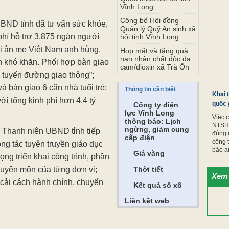
Vĩnh Long
Công bố Hội đồng
ND tỉnh đã tư vấn sức khỏe,
Quản lý Quỹ An sinh xã
hí hỗ trợ 3,875 ngàn người
hội tỉnh Vĩnh Long
ri ân mẹ Việt Nam anh hùng,
Họp mặt và tặng quà
nạn nhân chất độc da
h khó khăn. Phối hợp bàn giao
cam/dioxin xã Trà Ôn
g tuyến đường giao thông”;
 bàn giao 6 căn nhà tuổi trẻ;
Thông tin cần biết
Khai 
i tổng kinh phí hơn 4,4 tỷ
quốc 
Công ty điện
lực Vĩnh Long
Việc 
thông báo: Lịch
NTSH.
ngừng, giảm cung
 Thanh niên UBND tỉnh tiếp
đúng 
cấp điện
công 
ng tác tuyên truyền giáo dục
bảo a
Giá vàng
ọng triển khai công trình, phần
huyên môn của từng đơn vị;
Thời tiết
Xem 
g cải cách hành chính, chuyển
Kết quả sổ xố
Liên kết web