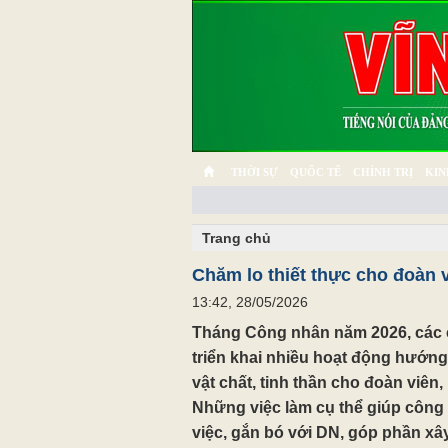
THỜI SỰ
QUỐC TẾ
CHÍNH TRỊ
KIN
CHUYỆN TỬ TẾ
MULTIMEDIA
PHÓNG SỰ K
Trang chủ
Chăm lo thiết thực cho đoàn 
13:42, 28/05/2026
Tháng Công nhân năm 2026, các 
triển khai nhiều hoạt động hướng
vật chất, tinh thần cho đoàn viên
Những việc làm cụ thể giúp công
việc, gắn bó với DN, góp phần x