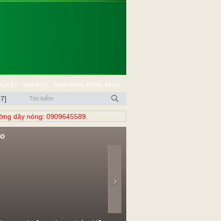
 LUẬT
BẠN ĐỌC
NHỊP SỐNG ĐỒNG BẰNG
7]
̀ng dây nóng: 0909645589.
eo
evious
Next