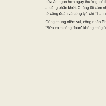
bữa ăn ngon hơn ngày thường, có 
ai cũng phấn khởi. Chúng tôi cảm 
từ công đoàn và công ty”- chị Thanh
Cùng chung niềm vui, công nhân Ph
“Bữa cơm công đoàn” không chỉ gi
còn tạo sự gắn bó, tiếp thêm động l
Ông Trương Công Nhạn- Chủ tịch 
Tiến cho biết, chương trình năm n
đang làm việc tại DN. Bữa ăn thể hi
chức công đoàn với ĐV, NLĐ; qua đ
công nhân.
Tháng Công nhân năm nay, CĐCS 
Automotive systems Vĩnh Long Việ
triển khai nhiều hoạt động chăm lo 
chương trình khám sức khỏe định k
ngàn công nhân. NLĐ được kiểm tra
đo huyết áp, tầm soát một số bệnh 