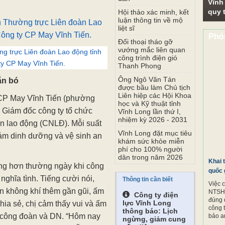
Vĩnh
quy t
Hội thảo xác minh, kết
luận thông tin về mộ
liệt sĩ
Phó
Đối thoại tháo gỡ
vướng mắc liên quan
ng trực Liên đoàn Lao động tỉnh
công trình điện gió
y CP May Vĩnh Tiến.
Thanh Phong
Ông Ngô Văn Tán
ắn bó
được bầu làm Chủ tịch
Liên hiệp các Hội Khoa
CP May Vĩnh Tiến (phường
học và Kỹ thuật tỉnh
Giám đốc công ty tổ chức
Vĩnh Long lần thứ I,
nhiệm kỳ 2026 - 2031
n lao động (CNLĐ). Mỗi suất
Vĩnh Long đặt mục tiêu
đảm dinh dưỡng và vệ sinh an
khám sức khỏe miễn
phí cho 100% người
dân trong năm 2026
Khai 
ràng hơn thường ngày khi công
quốc 
hĩa tình. Tiếng cười nói,
Thông tin cần biết
Việc 
n không khí thêm gần gũi, ấm
NTSH.
Công ty điện
đúng 
lực Vĩnh Long
ia sẻ, chị cảm thấy vui và ấm
công 
thông báo: Lịch
 công đoàn và DN. “Hôm nay
bảo a
ngừng, giảm cung