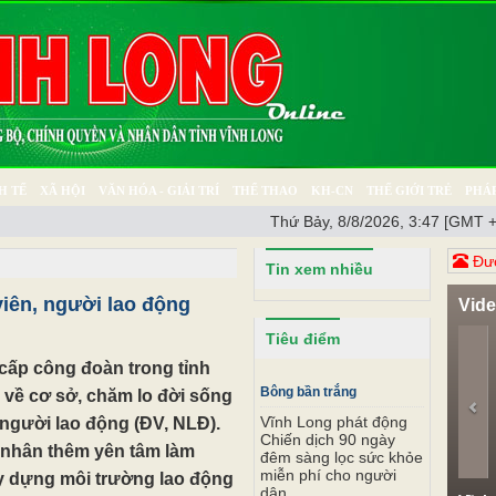
H TẾ
XÃ HỘI
VĂN HÓA - GIẢI TRÍ
THỂ THAO
KH-CN
THẾ GIỚI TRẺ
PHÁP
Thứ Bảy, 8/8/2026, 3:47 [GMT +
Ý SỰ
SỨC KHỎE
THƯ GIÃN
Đươ
Tin xem nhiều
viên, người lao động
Vid
Pr
Tiêu điểm
cấp công đoàn trong tỉnh
Bông bần trắng
 về cơ sở, chăm lo đời sống
Vĩnh Long phát động
, người lao động (ĐV, NLĐ).
Chiến dịch 90 ngày
 nhân thêm yên tâm làm
đêm sàng lọc sức khỏe
miễn phí cho người
ây dựng môi trường lao động
dân