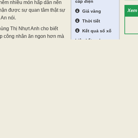
cấp điện
thêm nhiều món hấp dẫn nên
nhận được sự quan tâm thật sự
Xem 
Giá vàng
 An nói.
Thời tiết
ùng Thị Nhựt Anh cho biết
Kết quả sổ xố
úp công nhân ăn ngon hơn mà
Liên kết web
ực làm việc.
CĐCS Công ty CP May Vĩnh
ay dành cho 1,56 ngàn CNLĐ
ện sự tri ân, đồng hành của tổ
ó góp phần gắn kết DN với
Công ty TNHH Furukawa
t Nam (KCN Bình Minh) cũng
cho ĐV, NLĐ. Nổi bật là
ỳ năm 2026 cho hơn 4,88
 tổng quát, xét nghiệm máu,
lý thường gặp trong môi trường