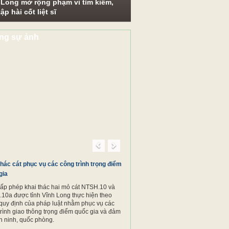
 Long mở rộng phạm vi tìm kiếm,
ập hài cốt liệt sĩ
ng sự ảnh
Previous
Next
thác cát phục vụ các công trình trọng điểm
gia
cấp phép khai thác hai mỏ cát NTSH.10 và
10a được tỉnh Vĩnh Long thực hiện theo
quy định của pháp luật nhằm phục vụ các
trình giao thông trọng điểm quốc gia và đảm
n ninh, quốc phòng.