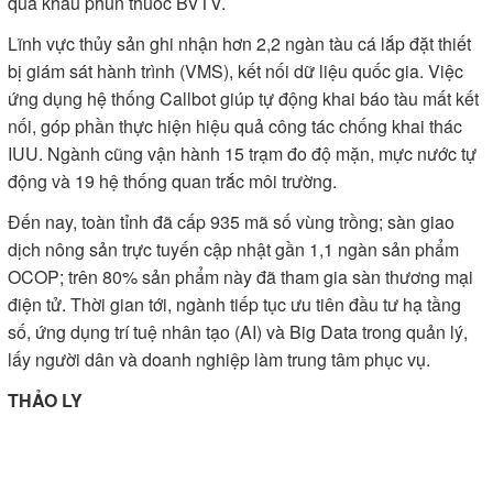
quả khâu phun thuốc BVTV.
Lĩnh vực thủy sản ghi nhận hơn 2,2 ngàn tàu cá lắp đặt thiết
bị giám sát hành trình (VMS), kết nối dữ liệu quốc gia. Việc
ứng dụng hệ thống Callbot giúp tự động khai báo tàu mất kết
nối, góp phần thực hiện hiệu quả công tác chống khai thác
IUU. Ngành cũng vận hành 15 trạm đo độ mặn, mực nước tự
động và 19 hệ thống quan trắc môi trường.
Đến nay, toàn tỉnh đã cấp 935 mã số vùng trồng; sàn giao
dịch nông sản trực tuyến cập nhật gần 1,1 ngàn sản phẩm
OCOP; trên 80% sản phẩm này đã tham gia sàn thương mại
điện tử. Thời gian tới, ngành tiếp tục ưu tiên đầu tư hạ tầng
số, ứng dụng trí tuệ nhân tạo (AI) và Big Data trong quản lý,
lấy người dân và doanh nghiệp làm trung tâm phục vụ.
THẢO LY