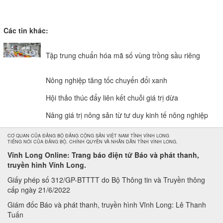
Các tin khác:
Tập trung chuẩn hóa mã số vùng trồng sầu riêng
Nông nghiệp tăng tốc chuyển đổi xanh
Hội thảo thúc đẩy liên kết chuỗi giá trị dừa
Nâng giá trị nông sản từ tư duy kinh tế nông nghiệp
CƠ QUAN CỦA ĐẢNG BỘ ĐẢNG CỘNG SẢN VIỆT NAM TỈNH VĨNH LONG
TIẾNG NÓI CỦA ĐẢNG BỘ, CHÍNH QUYỀN VÀ NHÂN DÂN TỈNH VĨNH LONG.
Vĩnh Long Online: Trang báo điện tử Báo và phát thanh,
truyền hình Vĩnh Long.
Giấy phép số 312/GP-BTTTT do Bộ Thông tin và Truyền thông
cấp ngày 21/6/2022
Giám đốc Báo và phát thanh, truyền hình Vĩnh Long: Lê Thanh
Tuấn