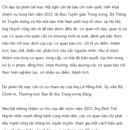
Chỉ đạo tại phiên bế mạc Hội nghị cán bộ báo chí toàn quốc triển khai
nhiệm vụ trọng tâm năm 2013, do Ban Tuyên giáo Trung ương, Bộ Thông
tin Truyền thông và Hội nhà báo Việt Nam phối hợp tổ chức tại Hà Nội,
ông Huynh cũng nêu rõ để làm được điều đó, cơ quan chỉ đạo, quan lý và
các cơ quan chủ quản cần có chương trình rà soát, đánh giá việc thực
hiện tôn chỉ mục đích của các cơ quan báo chí; chỉ rõ ưu điểm, thành
tích, hạn chế, thiếu sót; phân tích sâu sắc nguyên nhân; nêu rõ trách
nhiệm của từng cơ quan, từng cấp, có thái độ kiên quyết, kịp thời trong
xử lý vi phạm, đồng thời, khen thưởng, biểu dương các cơ quan báo chí
thực hiện nghiêm túc, có nhiều ưu điểm, thành tích.
Dự phiên bế mạc còn có sự tham dự của ông Lê Hồng Anh, Ủy viên Bộ
Chính trị, Thường trực Ban Bí thư Trung ương Đảng.
Nêu bật những nhiệm vụ lớn của đất nước năm 2013, ông Đinh Thế
Huynh nhấn mạnh đồng hành cùng nhân dân, các cơ quan báo chí phải
đẩy mạnh công tác thông tin, tuyên truyền, tham gia một cách hiệu quả