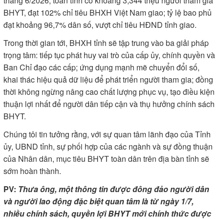
tháng 6/2026, toàn tỉnh có khoảng 3,344 triệu người tham gia
BHYT, đạt 102% chỉ tiêu BHXH Việt Nam giao; tỷ lệ bao phủ
đạt khoảng 96,7% dân số, vượt chỉ tiêu HĐND tỉnh giao.
Trong thời gian tới, BHXH tỉnh sẽ tập trung vào ba giải pháp
trọng tâm: tiếp tục phát huy vai trò của cấp ủy, chính quyền và
Ban Chỉ đạo các cấp; ứng dụng mạnh mẽ chuyển đổi số,
khai thác hiệu quả dữ liệu để phát triển người tham gia; đồng
thời không ngừng nâng cao chất lượng phục vụ, tạo điều kiện
thuận lợi nhất để người dân tiếp cận và thụ hưởng chính sách
BHYT.
Chúng tôi tin tưởng rằng, với sự quan tâm lãnh đạo của Tỉnh
ủy, UBND tỉnh, sự phối hợp của các ngành và sự đồng thuận
của Nhân dân, mục tiêu BHYT toàn dân trên địa bàn tỉnh sẽ
sớm hoàn thành.
PV:
Thưa ông, một thông tin được đông đảo người dân
và người lao động đặc biệt quan tâm là từ ngày 1/7,
nhiều chính sách, quyền lợi BHYT mới chính thức được