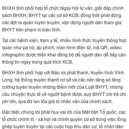
BHXH tỉnh phối hợp tổ chức Ngày hội tư vấn, giải đáp chính
sách BHXH, BHYT tại các cơ sở KCB; đồng thời phát động
các đợt ra quân tuyên truyền, vận động người dân tham gia
BHYT trên phạm vi toàn tỉnh.
Tại các bệnh viện, trạm y tế, nhiều hình thức truyền thông trực
quan như pa nô, áp phích, màn hình điện tử, mã QR, video,
infographic được triển khai đồng bộ để người dân dễ tiếp cận
thông tin ngay trong quá trình KCB.
BHXH tỉnh phối hợp với Báo và phát thanh, truyền hình Vĩnh
Long, hệ thống truyền thanh cơ sở và các nền tảng số tăng
cường tuyên truyền những điểm mới của Luật BHYT, những
câu chuyện thực tế về người bệnh được quỹ BHYT chi trả chi
phí lớn, qua đó lan tỏa giá trị nhân văn của chính sách.
Đặc biệt, chúng tôi phát huy vai trò của Mặt trận Tổ quốc, các
tổ chức chính trị - xã hội và chính quyền cơ sở trong việc lồng
ghép tuyên truyền tại các cuộc họp khu dân cư, tổ nhân dân