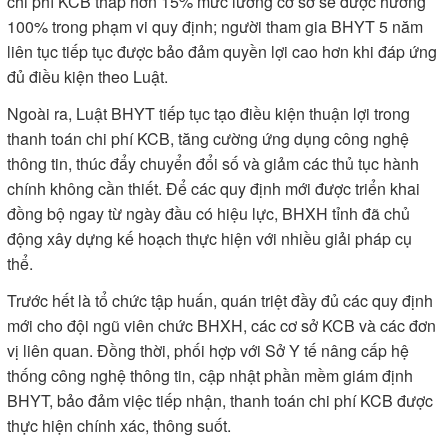
chi phí KCB thấp hơn 15% mức lương cơ sở sẽ được hưởng
100% trong phạm vi quy định; người tham gia BHYT 5 năm
liên tục tiếp tục được bảo đảm quyền lợi cao hơn khi đáp ứng
đủ điều kiện theo Luật.
Ngoài ra, Luật BHYT tiếp tục tạo điều kiện thuận lợi trong
thanh toán chi phí KCB, tăng cường ứng dụng công nghệ
thông tin, thúc đẩy chuyển đổi số và giảm các thủ tục hành
chính không cần thiết. Để các quy định mới được triển khai
đồng bộ ngay từ ngày đầu có hiệu lực, BHXH tỉnh đã chủ
động xây dựng kế hoạch thực hiện với nhiều giải pháp cụ
thể.
Trước hết là tổ chức tập huấn, quán triệt đầy đủ các quy định
mới cho đội ngũ viên chức BHXH, các cơ sở KCB và các đơn
vị liên quan. Đồng thời, phối hợp với Sở Y tế nâng cấp hệ
thống công nghệ thông tin, cập nhật phần mềm giám định
BHYT, bảo đảm việc tiếp nhận, thanh toán chi phí KCB được
thực hiện chính xác, thông suốt.