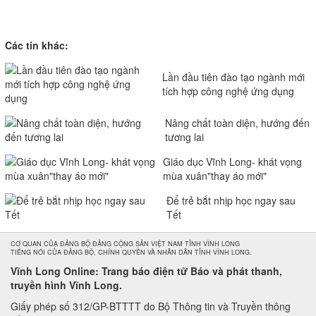
Các tin khác:
Lần đầu tiên đào tạo ngành mới
tích hợp công nghệ ứng dụng
Nâng chất toàn diện, hướng đến
tương lai
Giáo dục Vĩnh Long- khát vọng
mùa xuân"thay áo mới"
Để trẻ bắt nhịp học ngay sau
Tết
CƠ QUAN CỦA ĐẢNG BỘ ĐẢNG CỘNG SẢN VIỆT NAM TỈNH VĨNH LONG
TIẾNG NÓI CỦA ĐẢNG BỘ, CHÍNH QUYỀN VÀ NHÂN DÂN TỈNH VĨNH LONG.
Vĩnh Long Online: Trang báo điện tử Báo và phát thanh,
truyền hình Vĩnh Long.
Giấy phép số 312/GP-BTTTT do Bộ Thông tin và Truyền thông