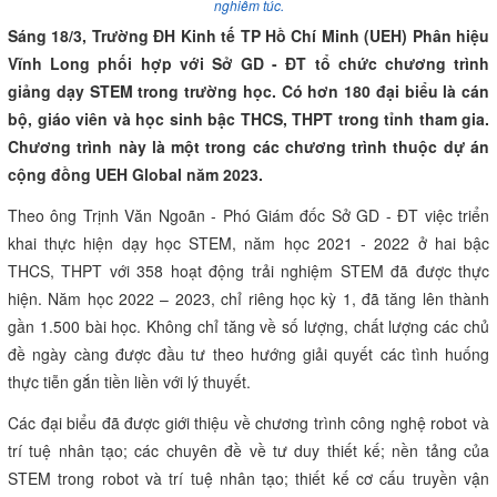
nghiêm túc.
Sáng 18/3, Trường ĐH Kinh tế TP Hồ Chí Minh (UEH) Phân hiệu
Vĩnh Long phối hợp với Sở GD - ĐT tổ chức chương trình
giảng dạy STEM trong trường học. Có hơn 180 đại biểu là cán
bộ, giáo viên và học sinh bậc THCS, THPT trong tỉnh tham gia.
Chương trình này là một trong các chương trình thuộc dự án
cộng đồng UEH Global năm 2023.
Theo ông Trịnh Văn Ngoãn - Phó Giám đốc Sở GD - ĐT việc triển
khai thực hiện dạy học STEM, năm học 2021 - 2022 ở hai bậc
THCS, THPT với 358 hoạt động trải nghiệm STEM đã được thực
hiện. Năm học 2022 – 2023, chỉ riêng học kỳ 1, đã tăng lên thành
gần 1.500 bài học. Không chỉ tăng về số lượng, chất lượng các chủ
đề ngày càng được đầu tư theo hướng giải quyết các tình huống
thực tiễn gắn tiền liền với lý thuyết.
Các đại biểu đã được giới thiệu về chương trình công nghệ robot và
trí tuệ nhân tạo; các chuyên đề về tư duy thiết kế; nền tảng của
STEM trong robot và trí tuệ nhân tạo; thiết kế cơ cấu truyền vận