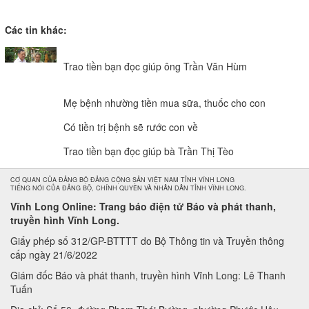
Các tin khác:
Trao tiền bạn đọc giúp ông Trần Văn Hùm
Mẹ bệnh nhường tiền mua sữa, thuốc cho con
Có tiền trị bệnh sẽ rước con về
Trao tiền bạn đọc giúp bà Trần Thị Tèo
CƠ QUAN CỦA ĐẢNG BỘ ĐẢNG CỘNG SẢN VIỆT NAM TỈNH VĨNH LONG
TIẾNG NÓI CỦA ĐẢNG BỘ, CHÍNH QUYỀN VÀ NHÂN DÂN TỈNH VĨNH LONG.
Vĩnh Long Online: Trang báo điện tử Báo và phát thanh,
truyền hình Vĩnh Long.
Giấy phép số 312/GP-BTTTT do Bộ Thông tin và Truyền thông
cấp ngày 21/6/2022
Giám đốc Báo và phát thanh, truyền hình Vĩnh Long: Lê Thanh
Tuấn