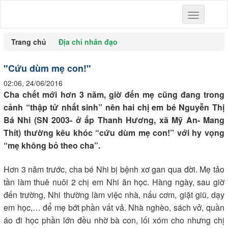
Toggle
navigation
Trang chủ
Địa chỉ nhân đạo
"Cứu dùm mẹ con!"
02:06, 24/06/2016
Cha chết mới hơn 3 năm, giờ đến mẹ cũng đang trong
cảnh “thập tử nhất sinh” nên hai chị em bé Nguyễn Thị
Bá Nhi (SN 2003- ở ấp Thanh Hương, xã Mỹ An- Mang
Thít) thường kêu khóc “cứu dùm mẹ con!” với hy vọng
“mẹ không bỏ theo cha”.
Hơn 3 năm trước, cha bé Nhi bị bệnh xơ gan qua đời. Mẹ tảo
tần làm thuê nuôi 2 chị em Nhi ăn học. Hàng ngày, sau giờ
đến trường, Nhi thường làm việc nhà, nấu cơm, giặt giũ, dạy
em học,… để mẹ bớt phần vất vả. Nhà nghèo, sách vở, quần
áo đi học phần lớn đều nhờ bà con, lối xóm cho nhưng chị