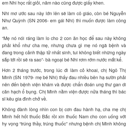
em Nhi học rất giỏi, năm nào cũng được giấy khen.
Nhi mơ ước sau này lớn lên sẽ làm cô giáo, còn bé Nguyễn
Như Quỳnh (SN 2006- em gái Nhi) thì muốn được làm công
an.
“Mẹ nó nói ráng làm lo cho 2 con ăn học để sau này không
phải khổ như cha mẹ, nhưng chưa gì mẹ nó ngã bệnh và
đang trong cảnh thập tử nhất sinh, tui không biết những ngày
sắp tới rồi sẽ ra sao”- bà ngoại bé Nhi rơm rớm nước mắt kể.
Hơn 2 tháng trước, trong lúc đi làm cỏ khoai, chị Ngô Thị
Minh (SN 1979- mẹ bé Nhi) thấy đau nhiều bên hạ sườn phải
nên đến bệnh viện khám và được chẩn đoán ung thư gan di
căn hạch ổ bụng. Chị Minh nằm viện được nửa tháng thì bác
sĩ kêu gia đình chở về.
Không đành lòng nhìn con bị cơn đau hành hạ, cha mẹ chị
Minh hết hốt thuốc Bắc rồi xin thuốc Nam cho con uống với
hy vọng “trúng thầy, trúng thuốc” nhưng bệnh chị Minh không