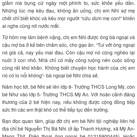
giảm mà bụng cứ ngày một phình to, sức khỏe yếu dần.
Những lúc mẹ kêu đau, không ăn uống, chị em Nhi sợ mẹ
chết chỉ biết khóc và kêu mọi người “cứu dùm mẹ con!” khiến
ai nghe cũng rơi nước mắt.
Từ hôm mẹ lâm bệnh nặng, chị em Nhi được ông bà ngoại và
cậu mợ ba ở kế bên chăm sóc, cho gạo ăn. “Tui với ông ngoại
nó già cả, nay yếu mai đau. Còn cậu mợ nó cũng nghèo lại
nuôi 3 con nhỏ. Nhà chỉ có mấy công ruộng nên cuộc sống
cũng rất khó khăn. Không biết chuyện học hành của chị em
nó có lo nổi không”- bà ngoại bé Nhi chia sẻ.
Năm học tới, bé Nhi sẽ lên lớp 8- Trường THCS Long Mỹ, còn
bé Như vào lớp 5- Trường THCS Mỹ An. Với hoàn cảnh đáng
thương của 2 bé hiện nay, nếu không được cộng đồng tiếp
sức thì các em thật khó có thể tiếp tục đến trường.
Bạn đọc quan tâm, giúp đỡ chị em bé Nhi tội nghiệp liên hệ
địa chỉ bé Nguyễn Thị Bá Nhi (ở ấp Thanh Hương, xã Mỹ An-
Mang Thít. Điện thoại ông ngoại bé 01215900445). Hoặc