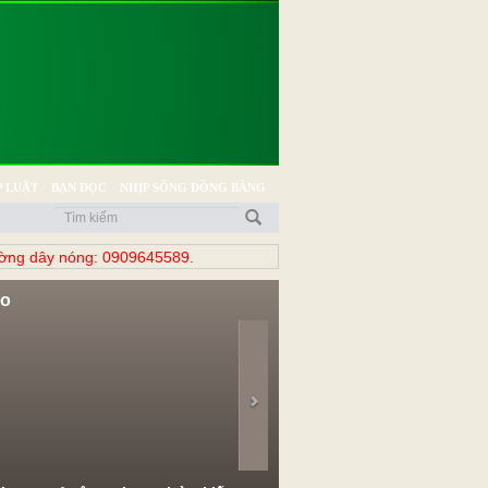
 LUẬT
BẠN ĐỌC
NHỊP SỐNG ĐỒNG BẰNG
̀ng dây nóng: 0909645589.
eo
evious
Next