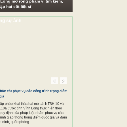
 Long mở rộng phạm vi tìm kiếm,
ập hài cốt liệt sĩ
ng sự ảnh
Previous
Next
thác cát phục vụ các công trình trọng điểm
gia
cấp phép khai thác hai mỏ cát NTSH.10 và
10a được tỉnh Vĩnh Long thực hiện theo
quy định của pháp luật nhằm phục vụ các
trình giao thông trọng điểm quốc gia và đảm
n ninh, quốc phòng.