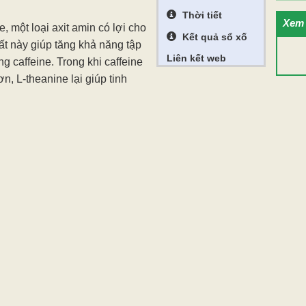
Thời tiết
Xem 
, một loại axit amin có lợi cho
Kết quả sổ xố
ất này giúp tăng khả năng tập
Liên kết web
g caffeine. Trong khi caffeine
n, L-theanine lại giúp tinh
hơn cà phê. Một tách trà xanh
 nhiều so với khoảng 92 mg
úp giảm nguy cơ xuất hiện cảm
 thụ quá nhiều caffeine.
a catechin, có tác dụng hỗ trợ
êm trong cơ thể.
từ toàn bộ lá trà thành bột
ha cung cấp nhiều caffeine và