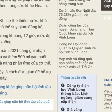
Vĩnh
hàng trang sức
theo trang sức khỏe Health.
quy t
Dự án cầu Đại Ngãi đạt
73,28% giá trị hợp
Phó
đồng
hi cơ thể thiếu nước, khả
Đoàn công tác của
 có thể suy giảm đáng kể.
huyện Sunchang, Hàn
Quốc khảo sát du lịch
trong khoảng 12 giờ, mức độ
Vĩnh Long
 xuống.
Công bố Hội đồng
Quản lý Quỹ An sinh xã
H năm 2021 cũng ghi nhận
hội tỉnh Vĩnh Long
gủ và thêm 500 ml vào buổi
Họp mặt và tặng quà
nạn nhân chất độc da
khả năng phản ứng của cơ thể.
cam/dioxin xã Trà Ôn
ậy là cách đơn giản để hỗ trợ
gày.
Thông tin cần biết
Khai 
quốc 
Công ty điện
lực Vĩnh Long
Việc 
thông báo: Lịch
NTSH.
ngừng, giảm cung
đúng 
c giúp não bộ tỉnh táo vào buổi
cấp điện
công 
bảo a
Giá vàng