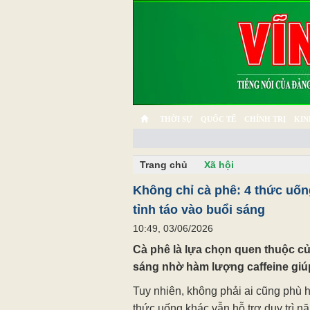
THỜI SỰ
QUỐC TẾ
CHÍNH TRỊ
KIN
CHUYỆN TỬ TẾ
MULTIMEDIA
PHÓNG SỰ K
Trang chủ
Xã hội
Không chỉ cà phê: 4 thức uốn
tỉnh táo vào buổi sáng
10:49, 03/06/2026
Cà phê là lựa chọn quen thuộc c
sáng nhờ hàm lượng caffeine giúp
Tuy nhiên, không phải ai cũng phù 
thức uống khác vẫn hỗ trợ duy trì n