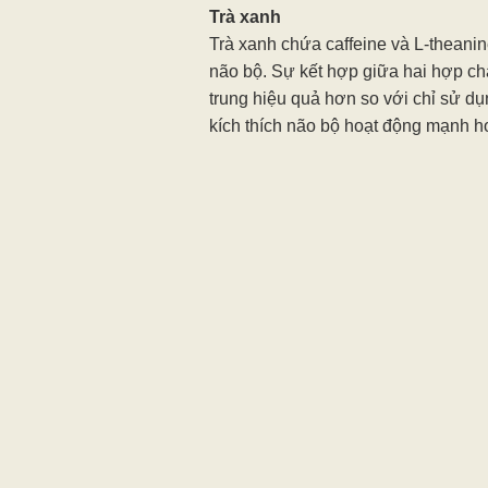
Trà xanh
Trà xanh chứa caffeine và L-theanine
não bộ. Sự kết hợp giữa hai hợp ch
trung hiệu quả hơn so với chỉ sử dụn
kích thích não bộ hoạt động mạnh hơ
thần thư giãn và dễ chịu.
Ngoài ra, trà xanh chứa ít caffeine 
có khoảng 30 mg caffeine, thấp hơn
trong một tách cà phê. Điều này gi
giác bồn chồn hoặc khó chịu do tiêu
Trà xanh còn giàu chất chống oxy hó
chức năng não và giảm tình trạng vi
Matcha
Matcha là loại trà xanh được nghiền 
mịn.
Do sử dụng trọn vẹn lá trà nên matc