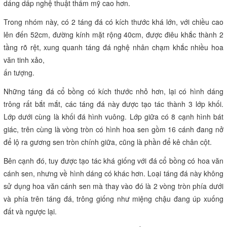
dáng dấp nghệ thuật thẩm mỹ cao hơn.
Trong nhóm này, có 2 táng đá có kích thước khá lớn, với chiều cao
lên đến 52cm, đường kính mặt rộng 40cm, được điêu khắc thành 2
tầng rõ rệt, xung quanh táng đá nghệ nhân chạm khắc nhiều hoa
văn tinh xảo,
ấn tượng.
Những táng đá cổ bồng có kích thước nhỏ hơn, lại có hình dáng
trông rất bắt mắt, các táng đá này được tạo tác thành 3 lớp khối.
Lớp dưới cùng là khối đá hình vuông. Lớp giữa có 8 cạnh hình bát
giác, trên cùng là vòng tròn có hình hoa sen gồm 16 cánh đang nở
để lộ ra gương sen tròn chính giữa, cũng là phần để kê chân cột.
Bên cạnh đó, tuy được tạo tác khá giống với đá cổ bồng có hoa văn
cánh sen, nhưng về hình dáng có khác hơn. Loại táng đá này không
sử dụng hoa văn cánh sen mà thay vào đó là 2 vòng tròn phía dưới
và phía trên táng đá, trông giống như miệng chậu đang úp xuống
đất và ngược lại.