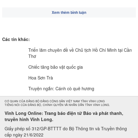
Xem thêm bình luận
Các tin khác:
Triển lãm chuyên đề về Chủ tịch Hồ Chí Minh tại Cần
Thơ
Chiếc tăng bảo vật quốc gia
Hoa Sơn Trà
Truyện ngắn: Cánh cò quê hương
CƠ QUAN CỦA ĐẢNG BỘ ĐẢNG CỘNG SẢN VIỆT NAM TỈNH VĨNH LONG
TIẾNG NÓI CỦA ĐẢNG BỘ, CHÍNH QUYỀN VÀ NHÂN DÂN TỈNH VĨNH LONG.
Vĩnh Long Online: Trang báo điện tử Báo và phát thanh,
truyền hình Vĩnh Long.
Giấy phép số 312/GP-BTTTT do Bộ Thông tin và Truyền thông
cấp ngày 21/6/2022