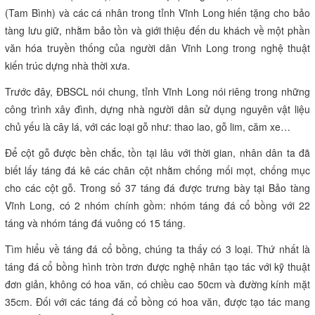
(Tam Bình) và các cá nhân trong tỉnh Vĩnh Long hiến tặng cho bảo
tàng lưu giữ, nhằm bảo tồn và giới thiệu đến du khách về một phần
văn hóa truyền thống của người dân Vĩnh Long trong nghệ thuật
kiến trúc dựng nhà thời xưa.
Trước đây, ĐBSCL nói chung, tỉnh Vĩnh Long nói riêng trong những
công trình xây đình, dựng nhà người dân sử dụng nguyên vật liệu
chủ yếu là cây lá, với các loại gỗ như: thao lao, gỗ lim, căm xe…
Để cột gỗ được bền chắc, tồn tại lâu với thời gian, nhân dân ta đã
biết lấy táng đá kê các chân cột nhằm chống mối mọt, chống mục
cho các cột gỗ. Trong số 37 táng đá được trưng bày tại Bảo tàng
Vĩnh Long, có 2 nhóm chính gồm: nhóm táng đá cổ bồng với 22
táng và nhóm táng đá vuông có 15 táng.
Tìm hiểu về táng đá cổ bồng, chúng ta thấy có 3 loại. Thứ nhất là
táng đá cổ bồng hình tròn trơn được nghệ nhân tạo tác với kỹ thuật
đơn giản, không có hoa văn, có chiều cao 50cm và đường kính mặt
35cm. Đối với các táng đá cổ bồng có hoa văn, được tạo tác mang