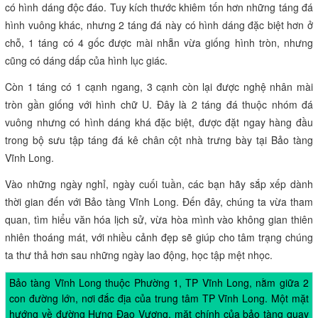
có hình dáng độc đáo. Tuy kích thước khiêm tốn hơn những táng đá
hình vuông khác, nhưng 2 táng đá này có hình dáng đặc biệt hơn ở
chỗ, 1 táng có 4 gốc được mài nhẵn vừa giống hình tròn, nhưng
cũng có dáng dấp của hình lục giác.
Còn 1 táng có 1 cạnh ngang, 3 cạnh còn lại được nghệ nhân mài
tròn gần giống với hình chữ U. Đây là 2 táng đá thuộc nhóm đá
vuông nhưng có hình dáng khá đặc biệt, được đặt ngay hàng đầu
trong bộ sưu tập táng đá kê chân cột nhà trưng bày tại Bảo tàng
Vĩnh Long.
Vào những ngày nghỉ, ngày cuối tuần, các bạn hãy sắp xếp dành
thời gian đến với Bảo tàng Vĩnh Long. Đến đây, chúng ta vừa tham
quan, tìm hiểu văn hóa lịch sử, vừa hòa mình vào không gian thiên
nhiên thoáng mát, với nhiều cảnh đẹp sẽ giúp cho tâm trạng chúng
ta thư thả hơn sau những ngày lao động, học tập mệt nhọc.
Bảo tàng Vĩnh Long thuộc Phường 1, TP Vĩnh Long, nằm giữa 2
con đường lớn, nơi đắc địa của trung tâm TP Vĩnh Long. Một mặt
hướng về đường Hưng Đạo Vương, mặt chính của bảo tàng quay