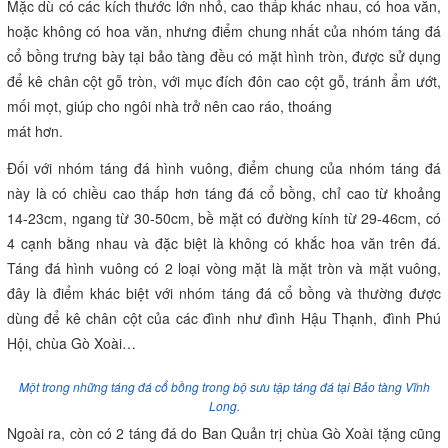
Mặc dù có các kích thước lớn nhỏ, cao thấp khác nhau, có hoa văn,
hoặc không có hoa văn, nhưng điểm chung nhất của nhóm táng đá
cổ bồng trưng bày tại bảo tàng đều có mặt hình tròn, được sử dụng
để kê chân cột gỗ tròn, với mục đích đôn cao cột gỗ, tránh ẩm ướt,
mối mọt, giúp cho ngôi nhà trở nên cao ráo, thoáng
mát hơn.
Đối với nhóm táng đá hình vuông, điểm chung của nhóm táng đá
này là có chiều cao thấp hơn táng đá cổ bồng, chỉ cao từ khoảng
14-23cm, ngang từ 30-50cm, bề mặt có đường kính từ 29-46cm, có
4 cạnh bằng nhau và đặc biệt là không có khắc hoa văn trên đá.
Táng đá hình vuông có 2 loại vòng mặt là mặt tròn và mặt vuông,
đây là điểm khác biệt với nhóm táng đá cổ bồng và thường được
dùng để kê chân cột của các đình như đình Hậu Thạnh, đình Phú
Hội, chùa Gò Xoài…
Một trong những táng đá cổ bồng trong bộ sưu tập táng đá tại Bảo tàng Vĩnh
Long.
Ngoài ra, còn có 2 táng đá do Ban Quản trị chùa Gò Xoài tặng cũng