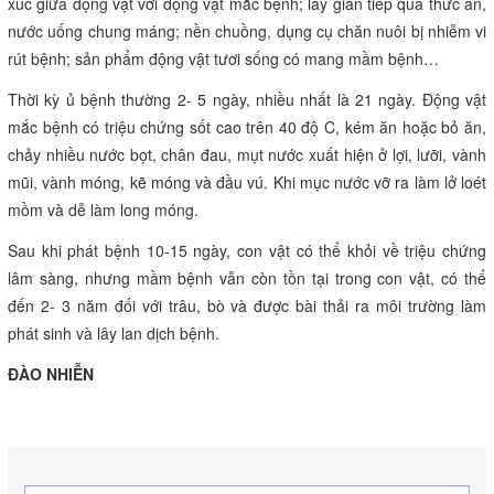
xúc giữa động vật với động vật mắc bệnh; lây gián tiếp qua thức ăn,
nước uống chung máng; nền chuồng, dụng cụ chăn nuôi bị nhiễm vi
rút bệnh; sản phẩm động vật tươi sống có mang mầm bệnh…
Thời kỳ ủ bệnh thường 2- 5 ngày, nhiều nhất là 21 ngày. Động vật
mắc bệnh có triệu chứng sốt cao trên 40 độ C, kém ăn hoặc bỏ ăn,
chảy nhiều nước bọt, chân đau, mụt nước xuất hiện ở lợi, lưỡi, vành
mũi, vành móng, kẽ móng và đầu vú. Khi mục nước vỡ ra làm lở loét
mồm và dễ làm long móng.
Sau khi phát bệnh 10-15 ngày, con vật có thể khỏi về triệu chứng
lâm sàng, nhưng mầm bệnh vẫn còn tồn tại trong con vật, có thể
đến 2- 3 năm đối với trâu, bò và được bài thải ra môi trường làm
phát sinh và lây lan dịch bệnh.
ĐÀO NHIỄN