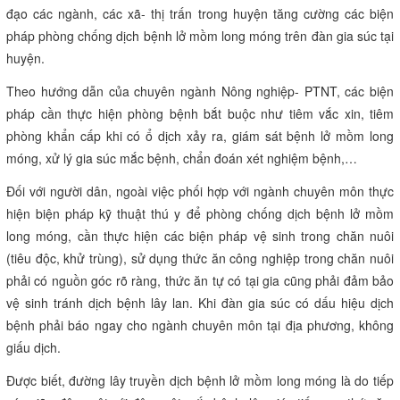
đạo các ngành, các xã- thị trấn trong huyện tăng cường các biện
pháp phòng chống dịch bệnh lở mồm long móng trên đàn gia súc tại
huyện.
Theo hướng dẫn của chuyên ngành Nông nghiệp- PTNT, các biện
pháp cần thực hiện phòng bệnh bắt buộc như tiêm vắc xin, tiêm
phòng khẩn cấp khi có ổ dịch xảy ra, giám sát bệnh lở mồm long
móng, xử lý gia súc mắc bệnh, chẩn đoán xét nghiệm bệnh,…
Đối với người dân, ngoài việc phối hợp với ngành chuyên môn thực
hiện biện pháp kỹ thuật thú y để phòng chống dịch bệnh lở mồm
long móng, cần thực hiện các biện pháp vệ sinh trong chăn nuôi
(tiêu độc, khử trùng), sử dụng thức ăn công nghiệp trong chăn nuôi
phải có nguồn góc rõ ràng, thức ăn tự có tại gia cũng phải đảm bảo
vệ sinh tránh dịch bệnh lây lan. Khi đàn gia súc có dấu hiệu dịch
bệnh phải báo ngay cho ngành chuyên môn tại địa phương, không
giấu dịch.
Được biết, đường lây truyền dịch bệnh lở mồm long móng là do tiếp