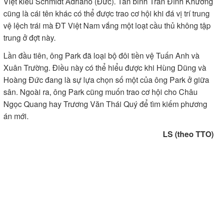
Việt kiều Schmidt Adriano (Đức). Tân binh Trần Đình Khương
cũng là cái tên khác có thể được trao cơ hội khi đá vị trí trung
vệ lệch trái mà ĐT Việt Nam vắng một loạt cầu thủ không tập
trung ở đợt này.
Lần đầu tiên, ông Park đã loại bộ đôi tiền vệ Tuấn Anh và
Xuân Trường. Điều này có thể hiểu được khi Hùng Dũng và
Hoàng Đức đang là sự lựa chọn số một của ông Park ở giữa
sân. Ngoài ra, ông Park cũng muốn trao cơ hội cho Châu
Ngọc Quang hay Trương Văn Thái Quý để tìm kiếm phương
án mới.
LS (theo TTO)
Gửi bình luận