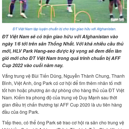
ĐT Việt Nam tập luyện chuẩn bị cho trận giao hữu với Afghanistan.
ĐT Việt Nam sẽ có trận giao hữu với Afghanistan vào
ngày 1/6 tới trên sân Thống Nhất. Với khá nhiều cầu thủ
mới, HLV Park Hang-seo được kỳ vọng sẽ đem đến làn
gió mới cho ĐT Việt Nam trong quá trình chuẩn bị AFF
Cup 2022 vào cuối năm nay.
Vắng trung vệ Bùi Tiến Dũng, Nguyễn Thành Chung, Thanh
Bình, Việt Anh, ông Park có cơ hội để tìm thêm nhân tố mới
tốt hơn hoặc phương án dự phòng cho hàng thủ của ĐT Việt
Nam. Kiểm tra phong độ của trung vệ Duy Mạnh sau thời
gian điều trị chấn thương tại AFF Cup 2020 là ưu tiên hàng
đầu của ông Park.
Tiếp theo, có thể ông Park sẽ trao cơ hội ra sân cho trung vệ