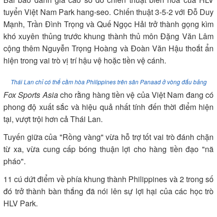
tuyển Việt Nam Park hang-seo. Chiến thuật 3-5-2 với Đỗ Duy
Mạnh, Trần Đình Trọng và Quế Ngọc Hải trở thành gọng kìm
khó xuyên thủng trước khung thành thủ môn Đặng Văn Lâm
cộng thêm Nguyễn Trọng Hoàng và Đoàn Văn Hậu thoắt ẩn
hiện trong vai trò vị trí hậu vệ hoặc tiền vệ cánh.
Thái Lan chỉ có thể cầm hòa Philippines trên sân Panaad ở vòng đấu bảng
Fox Sports Asia
cho rằng hàng tiền vệ của Việt Nam đang có
phong độ xuất sắc và hiệu quả nhất tính đến thời điểm hiện
tại, vượt trội hơn cả Thái Lan.
Tuyến giữa của "Rồng vàng" vừa hỗ trợ tốt vai trò đánh chặn
từ xa, vừa cung cấp bóng thuận lợi cho hàng tiền đạo "nã
pháo".
11 cú dứt điểm về phía khung thành Philippines và 2 trong số
đó trở thành bàn thắng đã nói lên sự lợi hại của các học trò
HLV Park.