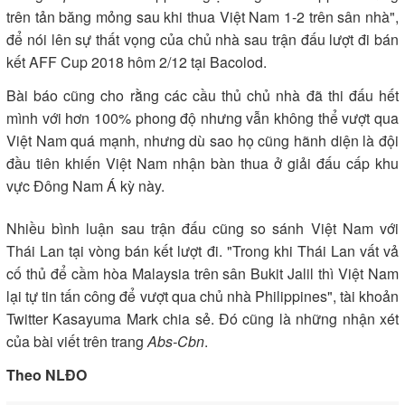
trên tản băng mỏng sau khi thua Việt Nam 1-2 trên sân nhà",
để nói lên sự thất vọng của chủ nhà sau trận đấu lượt đi bán
kết AFF Cup 2018 hôm 2/12 tại Bacolod.
Bài báo cũng cho rằng các cầu thủ chủ nhà đã thi đấu hết
mình với hơn 100% phong độ nhưng vẫn không thể vượt qua
Việt Nam quá mạnh, nhưng dù sao họ cũng hãnh diện là đội
đầu tiên khiến Việt Nam nhận bàn thua ở giải đấu cấp khu
vực Đông Nam Á kỳ này.
Nhiều bình luận sau trận đấu cũng so sánh Việt Nam với
Thái Lan tại vòng bán kết lượt đi. "Trong khi Thái Lan vất vả
cố thủ để cầm hòa Malaysia trên sân Bukit Jalil thì Việt Nam
lại tự tin tấn công để vượt qua chủ nhà Philippines", tài khoản
Twitter Kasayuma Mark chia sẻ. Đó cũng là những nhận xét
của bài viết trên trang
Abs-Cbn
.
Theo NLĐO