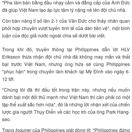
"Pha làm bàn bằng đầu nhạy cảm và đẳng cấp của Anh Đức
đã giúp Việt Nam tạo áp lực tâm lý nặng nề lên đội chủ nhà.
Còn bàn nâng tỉ số lên 2-1 của Văn Đức cho thấy nhãn quan
phối hợp chuyền vượt tuyến tinh tế của dàn tiền vệ", một bình
luận của độc giả nước ngoài chia sẻ dưới bài viết.
Trong khi đó, truyền thông tại Philippines dẫn lời HLV
Eriksson thừa nhận đội chủ nhà đã không may mắn và thất
bại trước Việt Nam, nhưng ông hứa sẽ cùng Philippines
"phục hận" trong chuyến làm khách tại Mỹ Đình vào ngày 6-
12 tới.
"Chúng tôi đã thi đấu tốt trong trận này, nhưng nếu muốn
đánh bại một đối thủ mạnh như Việt Nam thì cần phải có một
tập thể xuất sắc hơn nữa", đó là những lời nhận xét của chiến
lược gia người Thụy Điển về các học trò của ông Park Hang-
seo.
Trang
Inquirer
của Philippines giật dòng tít: "Philippines đứng