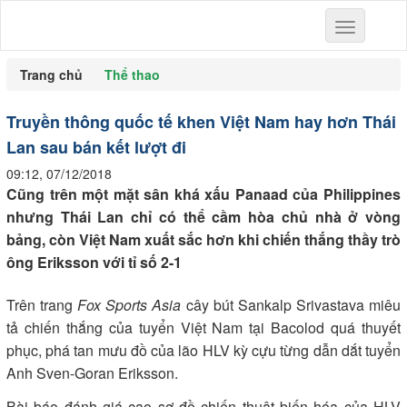
Toggle
navigation
Trang chủ
Thể thao
Truyền thông quốc tế khen Việt Nam hay hơn Thái
Lan sau bán kết lượt đi
09:12, 07/12/2018
Cũng trên một mặt sân khá xấu Panaad của Philippines
nhưng Thái Lan chỉ có thể cầm hòa chủ nhà ở vòng
bảng, còn Việt Nam xuất sắc hơn khi chiến thắng thầy trò
ông Eriksson với tỉ số 2-1
Trên trang
Fox Sports Asia
cây bút Sankalp Srivastava miêu
tả chiến thắng của tuyển Việt Nam tại Bacolod quá thuyết
phục, phá tan mưu đồ của lão HLV kỳ cựu từng dẫn dắt tuyển
Anh Sven-Goran Eriksson.
Bài báo đánh giá cao sơ đồ chiến thuật biến hóa của HLV