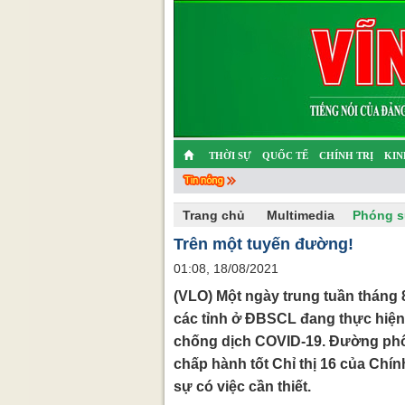
THỜI SỰ
QUỐC TẾ
CHÍNH TRỊ
KIN
CHUYỆN TỬ TẾ
MULTIMEDIA
PHÓNG SỰ K
Trang chủ
Multimedia
Phóng s
Trên một tuyến đường!
01:08, 18/08/2021
(VLO) Một ngày trung tuần tháng
các tỉnh ở ĐBSCL đang thực hiện
chống dịch COVID-19. Đường phố
chấp hành tốt Chỉ thị 16 của Chín
sự có việc cần thiết.