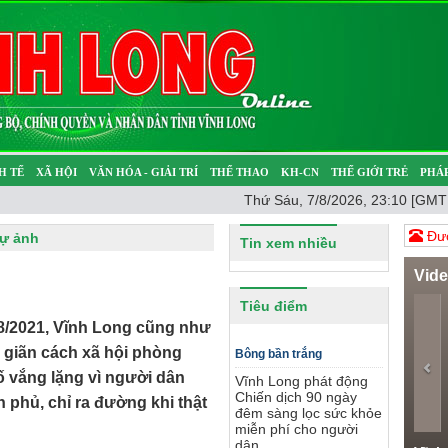
H TẾ
XÃ HỘI
VĂN HÓA - GIẢI TRÍ
THỂ THAO
KH-CN
THẾ GIỚI TRẺ
PHÁP
Thứ Sáu, 7/8/2026, 23:10 [GMT
Ý SỰ
SỨC KHỎE
THƯ GIÃN
Đươ
ự ảnh
Tin xem nhiều
Vid
Pr
Tiêu điểm
 8/2021, Vĩnh Long cũng như
 giãn cách xã hội phòng
Bông bần trắng
 vắng lặng vì người dân
Vĩnh Long phát động
Chiến dịch 90 ngày
h phủ, chỉ ra đường khi thật
đêm sàng lọc sức khỏe
miễn phí cho người
dân