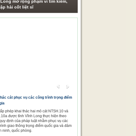
 Long mở rộng phạm vi tìm kiếm,
ập hài cốt liệt sĩ
ng sự ảnh
Previous
Next
thác cát phục vụ các công trình trọng điểm
gia
cấp phép khai thác hai mỏ cát NTSH.10 và
10a được tỉnh Vĩnh Long thực hiện theo
quy định của pháp luật nhằm phục vụ các
trình giao thông trọng điểm quốc gia và đảm
n ninh, quốc phòng.