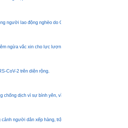
ng người lao động nghèo do Công đoàn Công an tỉnh hỗ trợ.
iêm ngừa vắc xin cho lực lượng tuyến đầu.
S-CoV-2 trên diện rộng.
chống dịch vì sự bình yên, vì tính mạng của người dân là trên
cảnh người dân xếp hàng, trật tự chờ lấy mẫu.