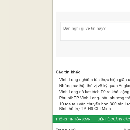
Các tin khác
Vĩnh Long nghiêm túc thực hiện giãn 
Những sự thật thú vị về kỳ quan Angk
Vĩnh Long nỗ lực tách F0 ra khỏi cộn
Phụ nữ TP Vĩnh Long- hậu phương th
10 toa tàu vận chuyển hơn 300 tấn lươ
Bình hỗ trợ TP. Hồ Chí Minh
THÔNG TIN TÒA SOẠN
LIÊN HỆ QUẢNG CÁ