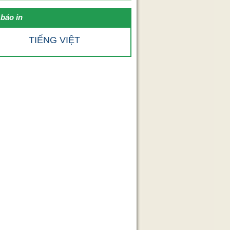
báo in
TIẾNG VIỆT
VID-19.