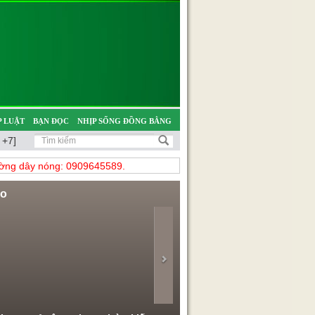
 LUẬT
BẠN ĐỌC
NHỊP SỐNG ĐỒNG BẰNG
 +7]
̀ng dây nóng: 0909645589.
eo
evious
Next