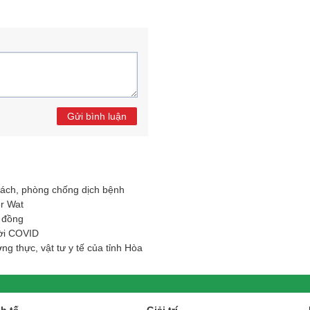
Gửi bình luận
cách, phòng chống dịch bệnh
or Wat
g đồng
ời COVID
ng thực, vật tư y tế của tỉnh Hòa
O