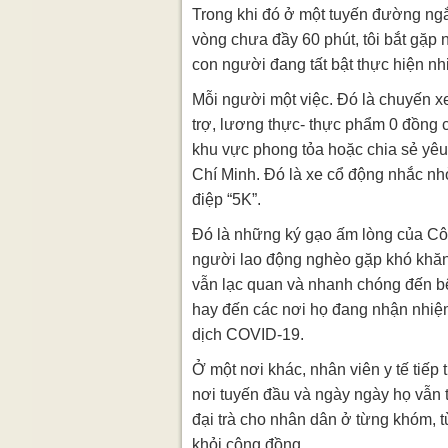
Trong khi đó ở một tuyến đường ngắ
vòng chưa đầy 60 phút, tôi bắt gặp
con người đang tất bật thực hiện nh
Mỗi người một việc. Đó là chuyến x
trợ, lương thực- thực phẩm 0 đồng c
khu vực phong tỏa hoặc chia sẻ yê
Chí Minh. Đó là xe cổ động nhắc nh
điệp “5K”.
Đó là những ký gạo ấm lòng của Cô
người lao động nghèo gặp khó khăn.
vẫn lạc quan và nhanh chóng đến bệ
hay đến các nơi họ đang nhận nhiệ
dịch COVID-19.
Ở một nơi khác, nhân viên y tế tiếp 
nơi tuyến đầu và ngày ngày họ vẫn 
đại trà cho nhân dân ở từng khóm, 
khỏi cộng đồng...