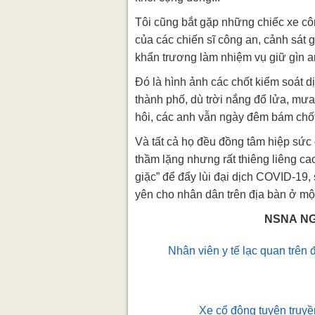
Tôi cũng bắt gặp những chiếc xe côn
của các chiến sĩ công an, cảnh sát 
khẩn trương làm nhiệm vụ giữ gìn an 
Đó là hình ảnh các chốt kiểm soát d
thành phố, dù trời nắng đổ lửa, mư
hôi, các anh vẫn ngày đêm bám chốt 
Và tất cả họ đều đồng tâm hiệp sức
thầm lặng nhưng rất thiêng liêng ca
giặc” để đẩy lùi đại dịch COVID-19,
yên cho nhân dân trên địa bàn ở mộ
NSNA NG
Nhân viên y tế lạc quan trên 
Xe cổ động tuyên truyề