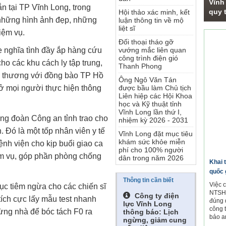
Vĩnh
n tại TP Vĩnh Long, trong
quy t
Hội thảo xác minh, kết
 những hình ảnh đẹp, những
luận thông tin về mộ
liệt sĩ
iệm vụ.
Phó
Đối thoại tháo gỡ
e nghĩa tình đầy ắp hàng cứu
vướng mắc liên quan
công trình điện gió
ho các khu cách ly tập trung,
Thanh Phong
u thương với đồng bào TP Hồ
Ông Ngô Văn Tán
ở mọi người thực hiện thông
được bầu làm Chủ tịch
Liên hiệp các Hội Khoa
học và Kỹ thuật tỉnh
Vĩnh Long lần thứ I,
ng đoàn Công an tỉnh trao cho
nhiệm kỳ 2026 - 2031
 Đó là một tốp nhân viên y tế
Vĩnh Long đặt mục tiêu
khám sức khỏe miễn
nh viện cho kịp buổi giao ca
phí cho 100% người
m vụ, góp phần phòng chống
dân trong năm 2026
Khai 
quốc 
Thông tin cần biết
Việc 
tục tiêm ngừa cho các chiến sĩ
NTSH.
Công ty điện
tích cực lấy mẫu test nhanh
đúng 
lực Vĩnh Long
công 
từng nhà để bóc tách F0 ra
thông báo: Lịch
bảo a
ngừng, giảm cung