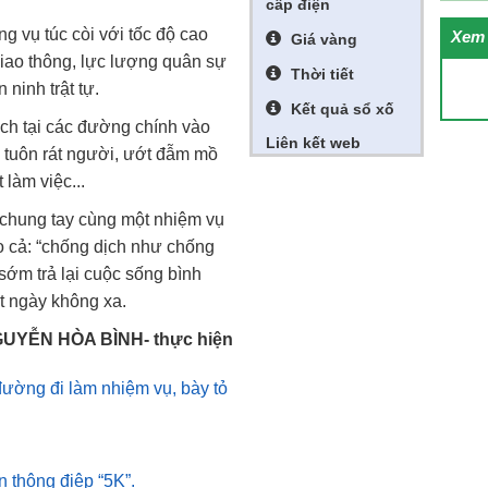
cấp điện
g vụ túc còi với tốc độ cao
Xem 
Giá vàng
giao thông, lực lượng quân sự
Thời tiết
ninh trật tự.
Kết quả sổ xố
ịch tại các đường chính vào
Liên kết web
a tuôn rát người, ướt đẫm mồ
làm việc...
 chung tay cùng một nhiệm vụ
o cả: “chống dịch như chống
 sớm trả lại cuộc sống bình
t ngày không xa.
UYỄN HÒA BÌNH- thực hiện
đường đi làm nhiệm vụ, bày tỏ niềm tin chiến thắng đại dịch CO
n thông điệp “5K”.