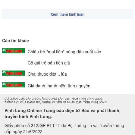
Xem thêm bình luận
Các tin khác:
Chiêu trò "moi tiền" nông dân xuất sắc
Cô gái trẻ bán tiền giả
Chai thuốc diệt... lúa
Giả danh thanh niên tình nguyện
CƠ QUAN CỦA ĐẢNG BỘ ĐẢNG CỘNG SẢN VIỆT NAM TỈNH VĨNH LONG
TIẾNG NÓI CỦA ĐẢNG BỘ, CHÍNH QUYỀN VÀ NHÂN DÂN TỈNH VĨNH LONG.
Vĩnh Long Online: Trang báo điện tử Báo và phát thanh,
truyền hình Vĩnh Long.
Giấy phép số 312/GP-BTTTT do Bộ Thông tin và Truyền thông
cấp ngày 21/6/2022