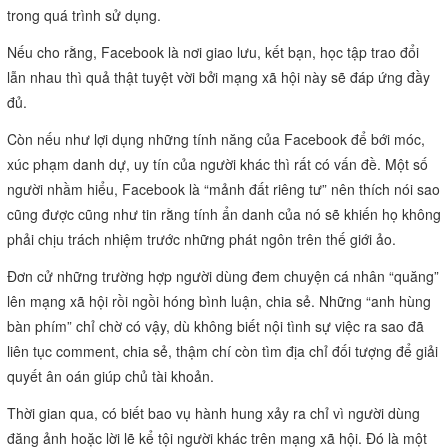
trong quá trình sử dụng.
Nếu cho rằng, Facebook là nơi giao lưu, kết bạn, học tập trao đổi
lẫn nhau thì quả thật tuyệt vời bởi mạng xã hội này sẽ đáp ứng đầy
đủ.
Còn nếu như lợi dụng những tính năng của Facebook để bới móc,
xúc phạm danh dự, uy tín của người khác thì rất có vấn đề. Một số
người nhầm hiểu, Facebook là “mảnh đất riêng tư” nên thích nói sao
cũng được cũng như tin rằng tính ẩn danh của nó sẽ khiến họ không
phải chịu trách nhiệm trước những phát ngôn trên thế giới ảo.
Đơn cử những trường hợp người dùng đem chuyện cá nhân “quăng”
lên mạng xã hội rồi ngồi hóng bình luận, chia sẻ. Những “anh hùng
bàn phím” chỉ chờ có vậy, dù không biết nội tình sự việc ra sao đã
liên tục comment, chia sẻ, thậm chí còn tìm địa chỉ đối tượng để giải
quyết ân oán giúp chủ tài khoản.
Thời gian qua, có biết bao vụ hành hung xảy ra chỉ vì người dùng
đăng ảnh hoặc lời lẽ kể tội người khác trên mạng xã hội. Đó là một