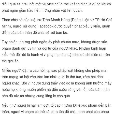
điều quá sai trái, bởi một vụ việc chỉ được khẳng định là đúng khi có
phát ngôn gồm hầu hết những nhân vật liên quan.
Theo chia sẻ của luật sư Trần Mạnh Hùng (Đoàn Luật sư TP Hồ Chí
Minh), người sử dụng Facebook được quyền phát biểu ý kiến, quan
điểm của bản thân để chia sẻ với bạn bè.
Tuy nhiên, những phát ngôn ấy phải chuẩn mực, không được xúc
phạm danh dự, uy tín và đời tư của người khác. Những bình luận
kiểu “hồ đồ” đó là hành vi vi phạm pháp luật cho dù chỉ diễn ra trên
thế giới ảo.
Nhiều người đặt ra câu hỏi, tại sao pháp luật không cho phép mà
trên mạng xã hội vẫn tràn lan những lời lẽ thô tục, xâm hại đến
người khác. Bởi vì người dùng thấy việc đó là không ảnh hưởng mấy
hoặc họ không muốn phiền hà đến cuộc sống yên ổn của bản thân
nên dù tức tối nhưng cũng lặng lẽ cho qua.
Nếu như người bị hại làm đơn tố cáo những lời lẽ xúc phạm đến bản
thân, người vi phạm có thể sẽ bị ra tòa để chịu hình phạt của pháp