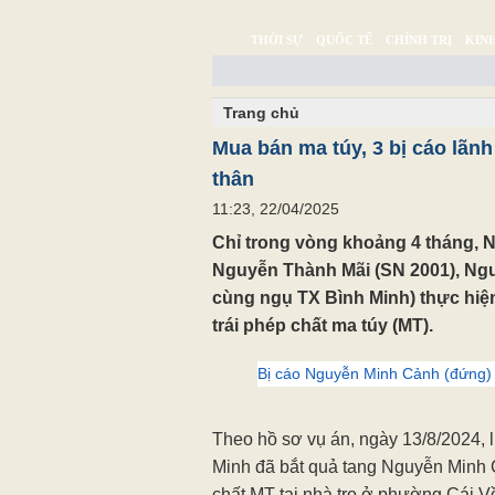
THỜI SỰ
QUỐC TẾ
CHÍNH TRỊ
KINH
CHUYỆN TỬ TẾ
MULTIMEDIA
PHÓNG SỰ K
Trang chủ
Mua bán ma túy, 3 bị cáo lãn
thân
11:23, 22/04/2025
Chỉ trong vòng khoảng 4 tháng, 
Nguyễn Thành Mãi (SN 2001), Ng
cùng ngụ TX Bình Minh) thực hiệ
trái phép chất ma túy (MT).
Bị cáo Nguyễn Minh Cảnh (đứng) 
Theo hồ sơ vụ án, ngày 13/8/2024,
Minh đã bắt quả tang Nguyễn Minh 
chất MT tại nhà trọ ở phường Cái V