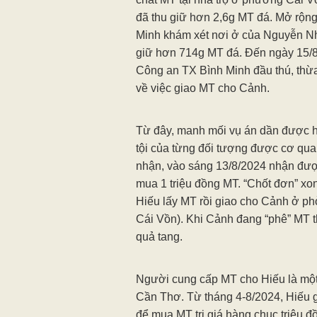
đã thu giữ hơn 2,6g MT đá. Mở rộng
Minh khám xét nơi ở của Nguyễn Nh
giữ hơn 714g MT đá. Đến ngày 15/
Công an TX Bình Minh đầu thú, thừa
về việc giao MT cho Cảnh.
Từ đây, manh mối vụ án dần được hé
tội của từng đối tượng được cơ quan
nhận, vào sáng 13/8/2024 nhận đượ
mua 1 triệu đồng MT. “Chốt đơn” xon
Hiếu lấy MT rồi giao cho Cảnh ở p
Cái Vồn). Khi Cảnh đang “phê” MT th
quả tang.
Người cung cấp MT cho Hiếu là một 
Cần Thơ. Từ tháng 4-8/2024, Hiếu 
để mua MT trị giá hàng chục triệu 