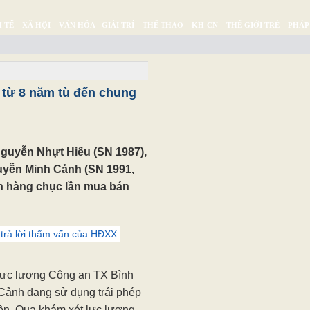
 TẾ
XÃ HỘI
VĂN HÓA - GIẢI TRÍ
THỂ THAO
KH-CN
THẾ GIỚI TRẺ
PHÁP
Ý SỰ
SỨC KHỎE
THƯ GIÃN
h từ 8 năm tù đến chung
Nguyễn Nhựt Hiếu (SN 1987),
uyễn Minh Cảnh (SN 1991,
n hàng chục lần mua bán
trả lời thẩm vấn của HĐXX.
 lực lượng Công an TX Bình
Cảnh đang sử dụng trái phép
ồn. Qua khám xét lực lượng