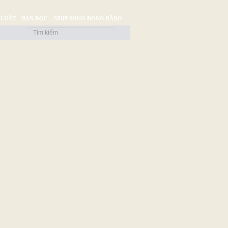
 LUẬT
BẠN ĐỌC
NHỊP SỐNG ĐỒNG BẰNG