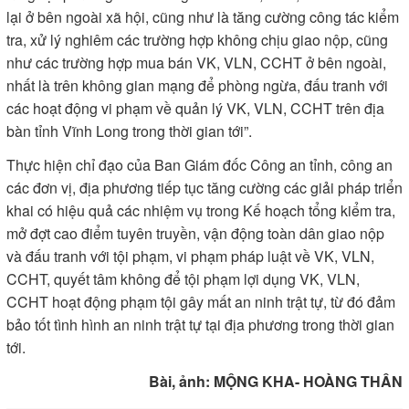
lại ở bên ngoài xã hội, cũng như là tăng cường công tác kiểm
tra, xử lý nghiêm các trường hợp không chịu giao nộp, cũng
như các trường hợp mua bán VK, VLN, CCHT ở bên ngoài,
nhất là trên không gian mạng để phòng ngừa, đấu tranh với
các hoạt động vi phạm về quản lý VK, VLN, CCHT trên địa
bàn tỉnh Vĩnh Long trong thời gian tới”.
Thực hiện chỉ đạo của Ban Giám đốc Công an tỉnh, công an
các đơn vị, địa phương tiếp tục tăng cường các giải pháp triển
khai có hiệu quả các nhiệm vụ trong Kế hoạch tổng kiểm tra,
mở đợt cao điểm tuyên truyền, vận động toàn dân giao nộp
và đấu tranh với tội phạm, vi phạm pháp luật về VK, VLN,
CCHT, quyết tâm không để tội phạm lợi dụng VK, VLN,
CCHT hoạt động phạm tội gây mất an ninh trật tự, từ đó đảm
bảo tốt tình hình an ninh trật tự tại địa phương trong thời gian
tới.
Bài, ảnh: MỘNG KHA- HOÀNG THÂN