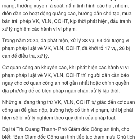
mạng, thường xuyên rà soát, nắm tình hình các hội, nhóm,
diễn đàn có hoạt động quảng cáo, hướng dẫn chế tạo, mua
bán trái phép VK, VLN, CCHT, kịp thời phát hiện, đấu tranh
xử lý nghiêm các hành vi vi phạm.
Trong năm 2024, đã phát hiện, xử lý 38 vụ, 54 đối tượng vi
phạm pháp luật về VK, VLN, CCHT, đã khởi tố 17 vụ, 26 bị
can để điều tra, xử lý.
Cơ quan công an khuyến cáo, khi phát hiện các hành vi vi
phạm pháp luật về VK, VLN, CCHT thì người dân cần báo
ngay cho cơ quan công an nơi gần nhất hoặc chính quyền
địa phương để có biện pháp ngăn chặn, xử lý kịp thời.
Những ai đang tàng trữ VK, VLN, CCHT tự giác đến cơ quan
công an để giao nộp, trường hợp cố tình vi phạm, khi bị phát
hiện sẽ bị xử lý nghiêm theo quy định của pháp luật.
Đại tá Trà Quang Thanh- Phó Giám đốc Công an tỉnh, cho
biết: “Ban Giám đốc Công an tỉnh tiếp tục tham mưu Chủ tịch