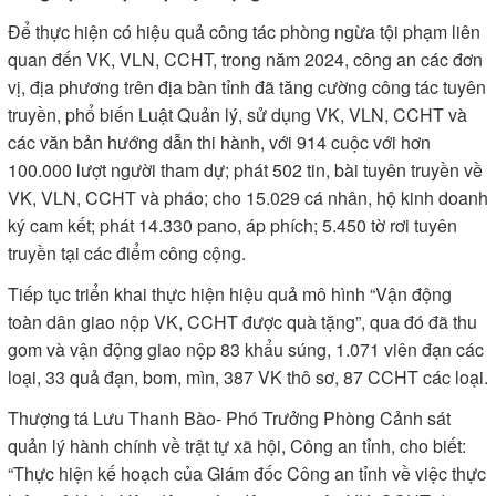
Để thực hiện có hiệu quả công tác phòng ngừa tội phạm liên
quan đến VK, VLN, CCHT, trong năm 2024, công an các đơn
vị, địa phương trên địa bàn tỉnh đã tăng cường công tác tuyên
truyền, phổ biến Luật Quản lý, sử dụng VK, VLN, CCHT và
các văn bản hướng dẫn thi hành, với 914 cuộc với hơn
100.000 lượt người tham dự; phát 502 tin, bài tuyên truyền về
VK, VLN, CCHT và pháo; cho 15.029 cá nhân, hộ kinh doanh
ký cam kết; phát 14.330 pano, áp phích; 5.450 tờ rơi tuyên
truyền tại các điểm công cộng.
Tiếp tục triển khai thực hiện hiệu quả mô hình “Vận động
toàn dân giao nộp VK, CCHT được quà tặng”, qua đó đã thu
gom và vận động giao nộp 83 khẩu súng, 1.071 viên đạn các
loại, 33 quả đạn, bom, mìn, 387 VK thô sơ, 87 CCHT các loại.
Thượng tá Lưu Thanh Bào- Phó Trưởng Phòng Cảnh sát
quản lý hành chính về trật tự xã hội, Công an tỉnh, cho biết:
“Thực hiện kế hoạch của Giám đốc Công an tỉnh về việc thực