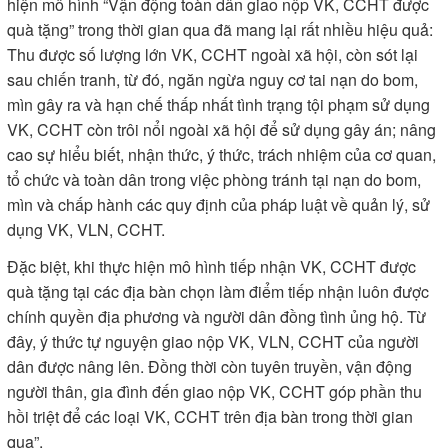
hiện mô hình “Vận động toàn dân giao nộp VK, CCHT được
quà tặng” trong thời gian qua đã mang lại rất nhiều hiệu quả:
Thu được số lượng lớn VK, CCHT ngoài xã hội, còn sót lại
sau chiến tranh, từ đó, ngăn ngừa nguy cơ tai nạn do bom,
mìn gây ra và hạn chế thấp nhất tình trạng tội phạm sử dụng
VK, CCHT còn trôi nổi ngoài xã hội để sử dụng gây án; nâng
cao sự hiểu biết, nhận thức, ý thức, trách nhiệm của cơ quan,
tổ chức và toàn dân trong việc phòng tránh tại nạn do bom,
mìn và chấp hành các quy định của pháp luật về quản lý, sử
dụng VK, VLN, CCHT.
Đặc biệt, khi thực hiện mô hình tiếp nhận VK, CCHT được
quà tặng tại các địa bàn chọn làm điểm tiếp nhận luôn được
chính quyền địa phương và người dân đồng tình ủng hộ. Từ
đây, ý thức tự nguyện giao nộp VK, VLN, CCHT của người
dân được nâng lên. Đồng thời còn tuyên truyền, vận động
người thân, gia đình đến giao nộp VK, CCHT góp phần thu
hồi triệt để các loại VK, CCHT trên địa bàn trong thời gian
qua”.