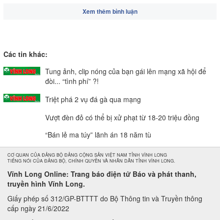
Xem thêm bình luận
Các tin khác:
Tung ảnh, clip nóng của bạn gái lên mạng xã hội để
đòi... “tình phí” ?!
Triệt phá 2 vụ đá gà qua mạng
Vượt đèn đỏ có thể bị xử phạt từ 18-20 triệu đồng
“Bán lẻ ma túy” lãnh án 18 năm tù
CƠ QUAN CỦA ĐẢNG BỘ ĐẢNG CỘNG SẢN VIỆT NAM TỈNH VĨNH LONG
TIẾNG NÓI CỦA ĐẢNG BỘ, CHÍNH QUYỀN VÀ NHÂN DÂN TỈNH VĨNH LONG.
Vĩnh Long Online: Trang báo điện tử Báo và phát thanh,
truyền hình Vĩnh Long.
Giấy phép số 312/GP-BTTTT do Bộ Thông tin và Truyền thông
cấp ngày 21/6/2022