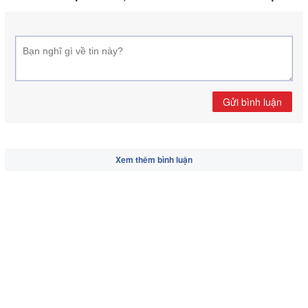
Gửi bình luận
Xem thêm bình luận
Các tin khác:
Cây lác trên vùng đất nhiễm
mặn Vũng Liêm
Công trình đường cao tốc Trung
Lương - Mỹ Thuận: Sẽ về đích