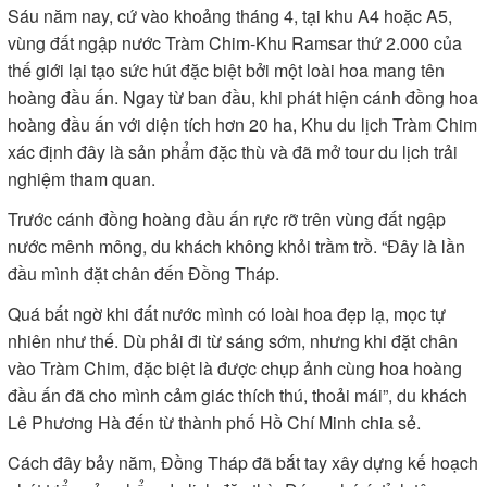
Sáu năm nay, cứ vào khoảng tháng 4, tại khu A4 hoặc A5,
vùng đất ngập nước Tràm Chim-Khu Ramsar thứ 2.000 của
thế giới lại tạo sức hút đặc biệt bởi một loài hoa mang tên
hoàng đầu ấn. Ngay từ ban đầu, khi phát hiện cánh đồng hoa
hoàng đầu ấn với diện tích hơn 20 ha, Khu du lịch Tràm Chim
xác định đây là sản phẩm đặc thù và đã mở tour du lịch trải
nghiệm tham quan.
Trước cánh đồng hoàng đầu ấn rực rỡ trên vùng đất ngập
nước mênh mông, du khách không khỏi trầm trồ. “Ðây là lần
đầu mình đặt chân đến Ðồng Tháp.
Quá bất ngờ khi đất nước mình có loài hoa đẹp lạ, mọc tự
nhiên như thế. Dù phải đi từ sáng sớm, nhưng khi đặt chân
vào Tràm Chim, đặc biệt là được chụp ảnh cùng hoa hoàng
đầu ấn đã cho mình cảm giác thích thú, thoải mái”, du khách
Lê Phương Hà đến từ thành phố Hồ Chí Minh chia sẻ.
Cách đây bảy năm, Ðồng Tháp đã bắt tay xây dựng kế hoạch