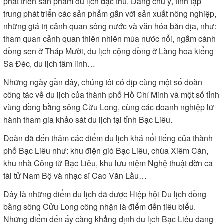
phát triển sản phẩm du lịch đặc thù. Ðáng chú ý, tỉnh tập
trung phát triển các sản phẩm gắn với sản xuất nông nghiệp,
những giá trị cảnh quan sông nước và văn hóa bản địa, như:
tham quan cảnh quan thiên nhiên mùa nước nổi, ngắm cánh
đồng sen ở Tháp Mười, du lịch cộng đồng ở Làng hoa kiểng
Sa Ðéc, du lịch tâm linh…
Những ngày gần đây, chúng tôi có dịp cùng một số đoàn
công tác về du lịch của thành phố Hồ Chí Minh và một số tỉnh
vùng đồng bằng sông Cửu Long, cùng các doanh nghiệp lữ
hành tham gia khảo sát du lịch tại tỉnh Bạc Liêu.
Ðoàn đã đến thăm các điểm du lịch khá nổi tiếng của thành
phố Bạc Liêu như: khu điện gió Bạc Liêu, chùa Xiêm Cán,
khu nhà Công tử Bạc Liêu, khu lưu niệm Nghệ thuật đờn ca
tài tử Nam Bộ và nhạc sĩ Cao Văn Lầu…
Ðây là những điểm du lịch đã được Hiệp hội Du lịch đồng
bằng sông Cửu Long công nhận là điểm đến tiêu biểu.
Những điểm đến ấy càng khẳng định du lịch Bạc Liêu đang