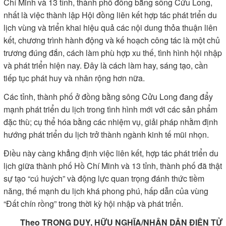
Chí Minh và 13 tỉnh, thành phố đồng bằng sông Cửu Long,
nhất là việc thành lập Hội đồng liên kết hợp tác phát triển du
lịch vùng và triển khai hiệu quả các nội dung thỏa thuận liên
kết, chương trình hành động và kế hoạch công tác là một chủ
trương đúng đắn, cách làm phù hợp xu thế, tình hình hội nhập
và phát triển hiện nay. Ðây là cách làm hay, sáng tạo, cần
tiếp tục phát huy và nhân rộng hơn nữa.
Các tỉnh, thành phố ở đồng bằng sông Cửu Long đang đẩy
mạnh phát triển du lịch trong tình hình mới với các sản phẩm
đặc thù; cụ thể hóa bằng các nhiệm vụ, giải pháp nhằm định
hướng phát triển du lịch trở thành ngành kinh tế mũi nhọn.
Ðiều này càng khẳng định việc liên kết, hợp tác phát triển du
lịch giữa thành phố Hồ Chí Minh và 13 tỉnh, thành phố đã thật
sự tạo “cú huých” và động lực quan trọng đánh thức tiềm
năng, thế mạnh du lịch khá phong phú, hấp dẫn của vùng
“Ðất chín rồng” trong thời kỳ hội nhập và phát triển.
Theo TRỌNG DUY, HỮU NGHĨA/NHÂN DÂN ĐIỆN TỬ