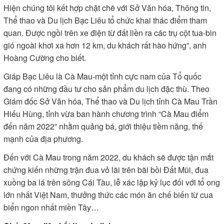
Hiện chúng tôi kết hợp chặt chẽ với Sở Văn hóa, Thông tin,
Thể thao và Du lịch Bạc Liêu tổ chức khai thác điểm tham
quan. Ðược ngồi trên xe điện từ đất liền ra các trụ cột tua-bin
gió ngoài khơi xa hơn 12 km, du khách rất hào hứng”, anh
Hoàng Cường cho biết.
Giáp Bạc Liêu là Cà Mau-một tỉnh cực nam của Tổ quốc
đang có những đầu tư cho sản phẩm du lịch đặc thù. Theo
Giám đốc Sở Văn hóa, Thể thao và Du lịch tỉnh Cà Mau Trần
Hiếu Hùng, tỉnh vừa ban hành chương trình “Cà Mau điểm
đến năm 2022” nhằm quảng bá, giới thiệu tiềm năng, thế
mạnh của địa phương.
Ðến với Cà Mau trong năm 2022, du khách sẽ được tận mắt
chứng kiến những trận đua vỏ lãi trên bãi bồi Ðất Mũi, đua
xuồng ba lá trên sông Cái Tàu, lễ xác lập kỷ lục đối với tổ ong
lớn nhất Việt Nam, thưởng thức các món ăn chế biến từ cua
biển ngon nhất miền Tây…