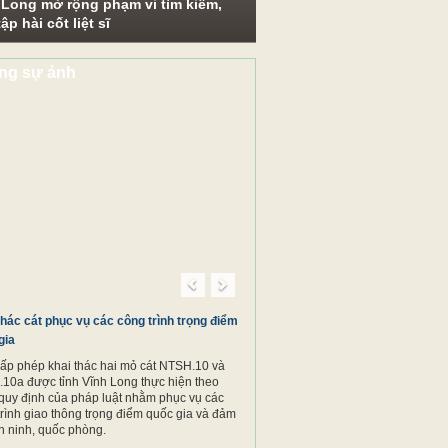
 Long mở rộng phạm vi tìm kiếm,
ập hài cốt liệt sĩ
ng sự ảnh
Previous
Next
thác cát phục vụ các công trình trọng điểm
gia
cấp phép khai thác hai mỏ cát NTSH.10 và
10a được tỉnh Vĩnh Long thực hiện theo
quy định của pháp luật nhằm phục vụ các
trình giao thông trọng điểm quốc gia và đảm
n ninh, quốc phòng.