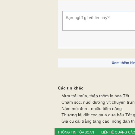
Xem thêm bìn
Các tin khác
Mưa trái mùa, thấp thỏm lo hoa Tết
Chăm sóc, nuôi dưỡng vịt chuyên trứn
Nấm mối đen - nhiều tiềm năng
Thương lái đặt cọc mua dưa hấu Tết g
Giá củ cải trắng tăng cao, nông dân th
THÔNG TIN TÒA SOẠN
LIÊN HỆ QUẢNG CÁ