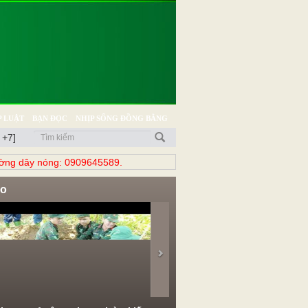
 LUẬT
BẠN ĐỌC
NHỊP SỐNG ĐỒNG BẰNG
 +7]
̀ng dây nóng: 0909645589.
eo
evious
Next