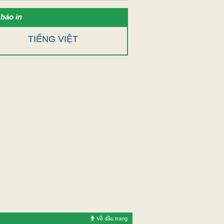
báo in
TIẾNG VIỆT
Về đầu trang