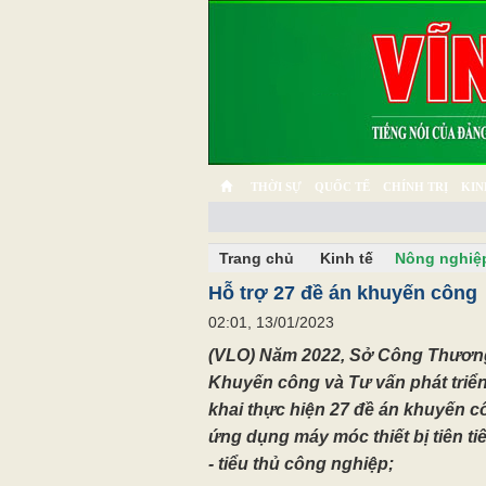
THỜI SỰ
QUỐC TẾ
CHÍNH TRỊ
KIN
CHUYỆN TỬ TẾ
MULTIMEDIA
PHÓNG SỰ K
Trang chủ
Kinh tế
Nông nghiệ
Hỗ trợ 27 đề án khuyến công
02:01, 13/01/2023
(VLO) Năm 2022, Sở Công Thương
Khuyến công và Tư vấn phát triển
khai thực hiện 27 đề án khuyến c
ứng dụng máy móc thiết bị tiên t
- tiểu thủ công nghiệp;