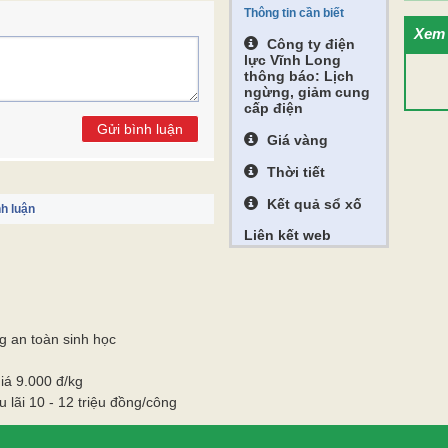
Thông tin cần biết
Xem 
Công ty điện
lực Vĩnh Long
thông báo: Lịch
ngừng, giảm cung
cấp điện
Gửi bình luận
Giá vàng
Thời tiết
Kết quả sổ xố
h luận
Liên kết web
g an toàn sinh học
iá 9.000 đ/kg
u lãi 10 - 12 triệu đồng/công
O