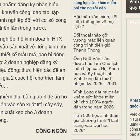
Vĩnh
sàng lọc sức khỏe miễn
ản phẩm; đăng ký nhãn hiệu
quy t
phí cho người dân
 khuyến công; đào tạo, tập
Hội thảo xác minh, kết
anh nghiệp đối với cơ sở công
luận thông tin về mộ
Phó
liệt sĩ
triển lãm trong nước.
Đối thoại tháo gỡ
 nghiệp, hộ kinh doanh, HTX
vướng mắc liên quan
công trình điện gió
 vào sản xuất với tổng kinh phí
Thanh Phong
h thiết kế mẫu mã, bao bì đóng
Ông Ngô Văn Tán
trợ 2 doanh nghiệp đăng ký
được bầu làm Chủ tịch
Liên hiệp các Hội Khoa
riệu đồng; thực hiện các đề án
học và Kỹ thuật tỉnh
m gia 2 cuộc hội chợ triển lãm
Vĩnh Long lần thứ I,
nhiệm kỳ 2026 - 2031
iểu;…
Vĩnh Long đặt mục tiêu
ghiệm thu, bàn giao 3 đề án hỗ
khám sức khỏe miễn
Khai 
phí cho 100% người
iến vào sản xuất trái cây sấy,
quốc 
dân trong năm 2026
ản xuất kẹo cho 3 doanh
Việc 
Hơn 500 học sinh tham
NTSH.
ồng.
gia chương trình “Hành
đúng 
trang vào Đại học
công 
2026”
CÔNG NGÔN
bảo a