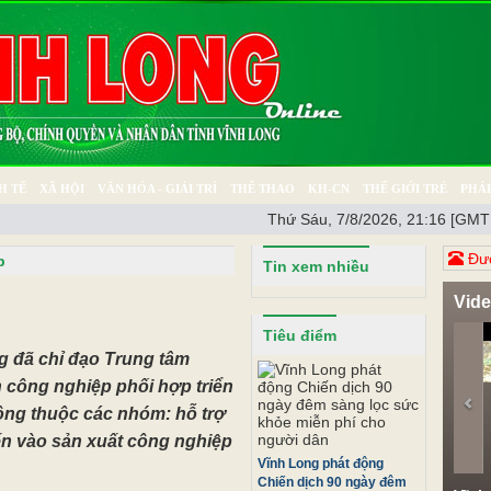
H TẾ
XÃ HỘI
VĂN HÓA - GIẢI TRÍ
THỂ THAO
KH-CN
THẾ GIỚI TRẺ
PHÁP
Thứ Sáu, 7/8/2026, 21:16 [GMT
Ý SỰ
SỨC KHỎE
THƯ GIÃN
Đươ
p
Tin xem nhiều
Vid
Pr
Tiêu điểm
 đã chỉ đạo Trung tâm
 công nghiệp phối hợp triển
ông thuộc các nhóm: hỗ trợ
iến vào sản xuất công nghiệp
Vĩnh Long phát động
Chiến dịch 90 ngày đêm