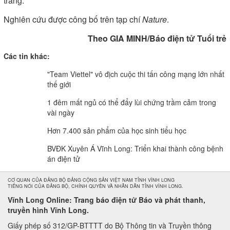
trăng.
Nghiên cứu được công bố trên tạp chí
Nature
.
Theo
GIA MINH
/Báo điện tử Tuổi trẻ
Các tin khác:
"Team Viettel" vô địch cuộc thi tấn công mạng lớn nhất
thế giới
1 đêm mất ngủ có thể đẩy lùi chứng trầm cảm trong
vài ngày
Hơn 7.400 sản phẩm của học sinh tiểu học
BVĐK Xuyên Á Vĩnh Long: Triển khai thành công bệnh
án điện tử
CƠ QUAN CỦA ĐẢNG BỘ ĐẢNG CỘNG SẢN VIỆT NAM TỈNH VĨNH LONG
TIẾNG NÓI CỦA ĐẢNG BỘ, CHÍNH QUYỀN VÀ NHÂN DÂN TỈNH VĨNH LONG.
Vĩnh Long Online: Trang báo điện tử Báo và phát thanh,
truyền hình Vĩnh Long.
Giấy phép số 312/GP-BTTTT do Bộ Thông tin và Truyền thông