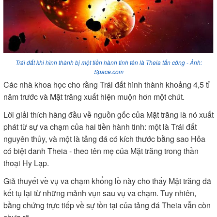
Trái đất khi hình thành bị một tiền hành tinh tên là Theia tấn công - Ảnh:
Space.com
Các nhà khoa học cho rằng Trái đất hình thành khoảng 4,5 tỉ
năm trước và Mặt trăng xuất hiện muộn hơn một chút.
Lời giải thích hàng đầu về nguồn gốc của Mặt trăng là nó xuất
phát từ sự va chạm của hai tiền hành tinh: một là Trái đất
nguyên thủy, và một là tảng đá có kích thước bằng sao Hỏa
có biệt danh Theia - theo tên mẹ của Mặt trăng trong thần
thoại Hy Lạp.
Giả thuyết về vụ va chạm khổng lồ này cho thấy Mặt trăng đã
kết tụ lại từ những mảnh vụn sau vụ va chạm. Tuy nhiên,
bằng chứng trực tiếp về sự tồn tại của tảng đá Theia vẫn còn