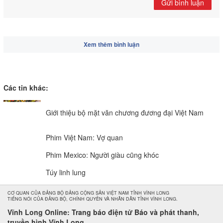
Gửi bình luận
Xem thêm bình luận
Các tin khác:
Giới thiệu bộ mặt văn chương đương đại Việt Nam
Phim Việt Nam: Vợ quan
Phim Mexico: Người giàu cũng khóc
Túy linh lung
CƠ QUAN CỦA ĐẢNG BỘ ĐẢNG CỘNG SẢN VIỆT NAM TỈNH VĨNH LONG
TIẾNG NÓI CỦA ĐẢNG BỘ, CHÍNH QUYỀN VÀ NHÂN DÂN TỈNH VĨNH LONG.
Vĩnh Long Online: Trang báo điện tử Báo và phát thanh,
truyền hình Vĩnh Long.