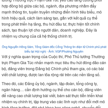
hợp đồng bộ giữa các bộ, ngành, địa phương nhằm đẩy
mạnh thông tin, tuyên truyền những điển hình tiêu biểu, mô
hình hiệu quả, cách làm sáng tạo, gắn với kết quả cụ thể
trong phát triển hạ tầng, thu hút đầu tư, thực hiện tốt chính
sách, tạo thuận lợi cho người dân, doanh nghiệp. Đây là
nhiệm vụ chung của cả hệ thống chính trị.
Ông Nguyễn Hồng Sâm, Tổng Giám đốc Cổng Thông tin điện tử Chính phủ phát
biểu tại Hội nghị - Ảnh: VGP/Phương Nguyên
Với ý nghĩa quan trọng của Cuộc thi, Phó Thủ tướng Thường
trực Phạm Gia Túc nhấn mạnh mục tiêu thu hút đông đảo cán
bộ, đảng viên trong Đảng bộ Chính phủ tham gia, có các bài
viết chất lượng, được lan tỏa rộng rãi trên các nền tảng số.
Theo đó, các Đảng ủy bộ, ngành, tập đoàn, tổng công ty,
ngân hàng… cần định hướng cụ thể cho cán bộ, đảng viên
để nâng cao chất lượng bài viết, bám sát thực tiễn triển khai
nhiệm vụ chính trị, tập trung vào các lĩnh vực như đổi mới mô
hình tăng trưởng, đột phá khoa học công nghệ, chuyển đổi