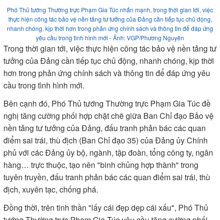
Phó Thủ tướng Thường trực Phạm Gia Túc nhấn mạnh, trong thời gian tới, việc
thực hiện công tác bảo vệ nền tảng tư tưởng của Đảng cần tiếp tục chủ động,
nhanh chóng, kịp thời hơn trong phản ứng chính sách và thông tin để đáp ứng
yêu cầu trong tình hình mới - Ảnh: VGP/Phương Nguyên
Trong thời gian tới, việc thực hiện công tác bảo vệ nền tảng tư
tưởng của Đảng cần tiếp tục chủ động, nhanh chóng, kịp thời
hơn trong phản ứng chính sách và thông tin để đáp ứng yêu
cầu trong tình hình mới.
Bên cạnh đó, Phó Thủ tướng Thường trực Phạm Gia Túc đề
nghị tăng cường phối hợp chặt chẽ giữa Ban Chỉ đạo Bảo vệ
nền tảng tư tưởng của Đảng, đấu tranh phản bác các quan
điểm sai trái, thù địch (Ban Chỉ đạo 35) của Đảng ủy Chính
phủ với các Đảng ủy bộ, ngành, tập đoàn, tổng công ty, ngân
hàng… trực thuộc, tạo nên "binh chủng hợp thành" trong
tuyên truyền, đấu tranh phản bác các quan điểm sai trái, thù
địch, xuyên tạc, chống phá.
Đồng thời, trên tinh thần "lấy cái đẹp dẹp cái xấu", Phó Thủ
tướng Thường trực Phạm Gia Túc yêu cầu tăng cường phối