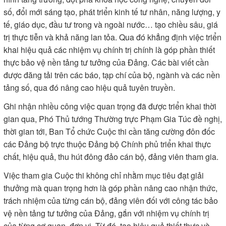
số, đổi mới sáng tạo, phát triển kinh tế tư nhân, năng lượng, y
tế, giáo dục, đầu tư trong và ngoài nước… tạo chiều sâu, giá
trị thực tiễn và khả năng lan tỏa. Qua đó khẳng định việc triển
khai hiệu quả các nhiệm vụ chính trị chính là góp phần thiết
thực bảo vệ nền tảng tư tưởng của Đảng. Các bài viết cần
được đăng tải trên các báo, tạp chí của bộ, ngành và các nền
tảng số, qua đó nâng cao hiệu quả tuyên truyền.
Ghi nhận nhiều công việc quan trọng đã được triển khai thời
gian qua, Phó Thủ tướng Thường trực Phạm Gia Túc đề nghị,
thời gian tới, Ban Tổ chức Cuộc thi cần tăng cường đôn đốc
các Đảng bộ trực thuộc Đảng bộ Chính phủ triển khai thực
chất, hiệu quả, thu hút đông đảo cán bộ, đảng viên tham gia.
Việc tham gia Cuộc thi không chỉ nhằm mục tiêu đạt giải
thưởng mà quan trọng hơn là góp phần nâng cao nhận thức,
trách nhiệm của từng cán bộ, đảng viên đối với công tác bảo
vệ nền tảng tư tưởng của Đảng, gắn với nhiệm vụ chính trị
của từng cơ quan, đơn vị. Từ đó, tạo hiệu quả thiết thực và