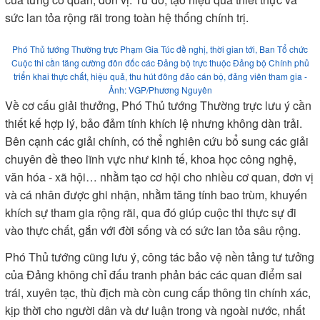
sức lan tỏa rộng rãi trong toàn hệ thống chính trị.
Phó Thủ tướng Thường trực Phạm Gia Túc đề nghị, thời gian tới, Ban Tổ chức
Cuộc thi cần tăng cường đôn đốc các Đảng bộ trực thuộc Đảng bộ Chính phủ
triển khai thực chất, hiệu quả, thu hút đông đảo cán bộ, đảng viên tham gia -
Ảnh: VGP/Phương Nguyên
Về cơ cấu giải thưởng, Phó Thủ tướng Thường trực lưu ý cần
thiết kế hợp lý, bảo đảm tính khích lệ nhưng không dàn trải.
Bên cạnh các giải chính, có thể nghiên cứu bổ sung các giải
chuyên đề theo lĩnh vực như kinh tế, khoa học công nghệ,
văn hóa - xã hội… nhằm tạo cơ hội cho nhiều cơ quan, đơn vị
và cá nhân được ghi nhận, nhằm tăng tính bao trùm, khuyến
khích sự tham gia rộng rãi, qua đó giúp cuộc thi thực sự đi
vào thực chất, gắn với đời sống và có sức lan tỏa sâu rộng.
Phó Thủ tướng cũng lưu ý, công tác bảo vệ nền tảng tư tưởng
của Đảng không chỉ đấu tranh phản bác các quan điểm sai
trái, xuyên tạc, thù địch mà còn cung cấp thông tin chính xác,
kịp thời cho người dân và dư luận trong và ngoài nước, nhất