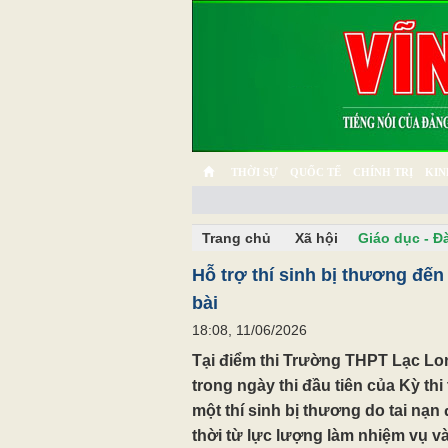
THỜI SỰ
QUỐC TẾ
CHÍNH TRỊ
KIN
CHUYỆN TỬ TẾ
MULTIMEDIA
PHÓNG SỰ K
Trang chủ
Xã hội
Giáo dục - Đ
Hỗ trợ thí sinh bị thương đến
bài
18:08, 11/06/2026
Tại điểm thi Trường THPT Lạc Lo
trong ngày thi đầu tiên của Kỳ th
một thí sinh bị thương do tai nạn
thời từ lực lượng làm nhiệm vụ và