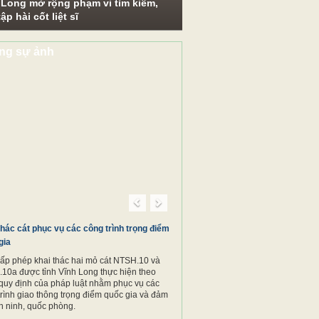
 Long mở rộng phạm vi tìm kiếm,
ập hài cốt liệt sĩ
ng sự ảnh
Previous
Next
thác cát phục vụ các công trình trọng điểm
gia
cấp phép khai thác hai mỏ cát NTSH.10 và
10a được tỉnh Vĩnh Long thực hiện theo
quy định của pháp luật nhằm phục vụ các
trình giao thông trọng điểm quốc gia và đảm
n ninh, quốc phòng.