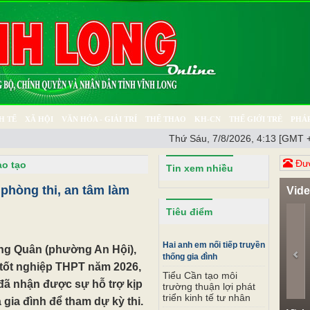
H TẾ
XÃ HỘI
VĂN HÓA - GIẢI TRÍ
THỂ THAO
KH-CN
THẾ GIỚI TRẺ
PHÁP
Thứ Sáu, 7/8/2026, 4:13 [GMT 
Ý SỰ
SỨC KHỎE
THƯ GIÃN
Đươ
ào tạo
Tin xem nhiều
 phòng thi, an tâm làm
Vid
Pr
Tiêu điểm
Hai anh em nối tiếp truyền
ng Quân (phường An Hội),
thống gia đình
i tốt nghiệp THPT năm 2026,
Tiểu Cần tạo môi
 đã nhận được sự hỗ trợ kịp
trường thuận lợi phát
triển kinh tế tư nhân
 gia đình để tham dự kỳ thi.