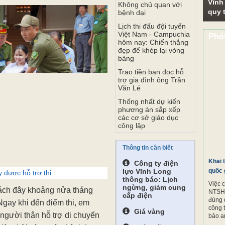
Vĩnh
Không chủ quan với
quy t
bệnh dại
Lịch thi đấu đội tuyển
Việt Nam - Campuchia
Phó
hôm nay: Chiến thắng
đẹp để khép lại vòng
bảng
Trao tiền bạn đọc hỗ
trợ gia đình ông Trần
Văn Lé
Thống nhất dự kiến
phương án sắp xếp
các cơ sở giáo dục
công lập
Thông tin cần biết
Khai 
Công ty điện
lực Vĩnh Long
quốc 
 được hỗ trợ thi.
thông báo: Lịch
Việc 
ngừng, giảm cung
 cách đây khoảng nửa tháng
NTSH.
cấp điện
đúng 
 Ngay khi đến điểm thi, em
công 
Giá vàng
người thân hỗ trợ di chuyển
bảo a