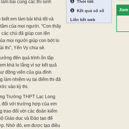
 làm bài cùng các thí sinh
Thời tiết
Xem 
Kết quả sổ xố
 biết em làm bài khá tốt và
Liên kết web
tâm của mọi người. “Con thấy
n các chú đã giúp con lên
của mọi người giúp con bớt lo
i thi”, Yến Vy chia sẻ.
ưởng đến quá trình ôn tập
 em khá lo lắng vì sợ kết quả
ự động viên của gia đình
g làm nhiệm vụ tại điểm thi đã
ước vào kỳ thi.
ởng Trường THPT Lạc Long
, đối với trường hợp của em
g trao đổi với các đoàn kiểm
Bộ Giáo dục và Đào tạo để
ợp. Nhờ đó, em được tạo điều