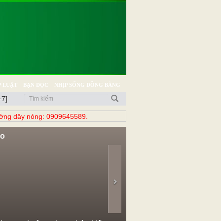
 LUẬT
BẠN ĐỌC
NHỊP SỐNG ĐỒNG BẰNG
+7]
̀ng dây nóng: 0909645589.
eo
evious
Next