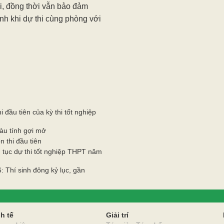
hi, đồng thời vẫn bảo đảm
inh khi dự thi cùng phòng với
 đầu tiên của kỳ thi tốt nghiệp
iàu tính gợi mở
n thi đầu tiên
 tục dự thi tốt nghiệp THPT năm
: Thí sinh đông kỷ lục, gần
O
h tế
Giải trí