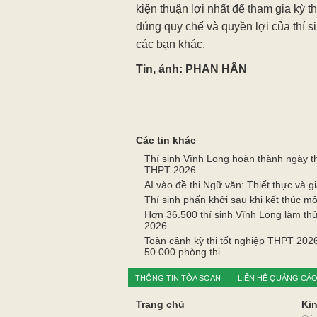
kiện thuận lợi nhất để tham gia kỳ t
đúng quy chế và quyền lợi của thí s
các bạn khác.
Tin, ảnh: PHAN HÂN
Các tin khác
Thí sinh Vĩnh Long hoàn thành ngày thi
THPT 2026
AI vào đề thi Ngữ văn: Thiết thực và g
Thí sinh phấn khởi sau khi kết thúc mô
Hơn 36.500 thí sinh Vĩnh Long làm thủ
2026
Toàn cảnh kỳ thi tốt nghiệp THPT 2026
50.000 phòng thi
THÔNG TIN TÒA SOẠN
LIÊN HỆ QUẢNG CÁ
Trang chủ
Kin