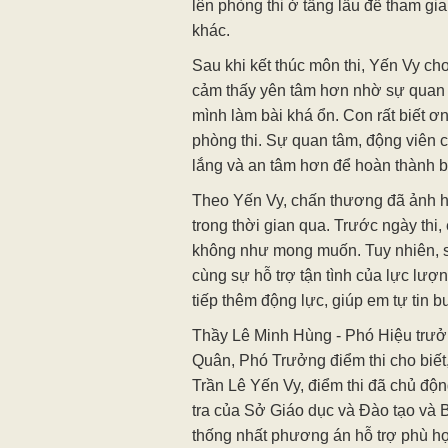
lên phòng thi ở tầng lầu để tham gia
khác.
Sau khi kết thúc môn thi, Yến Vy cho
cảm thấy yên tâm hơn nhờ sự quan 
mình làm bài khá ổn. Con rất biết ơ
phòng thi. Sự quan tâm, động viên 
lắng và an tâm hơn để hoàn thành bà
Theo Yến Vy, chấn thương đã ảnh h
trong thời gian qua. Trước ngày thi,
không như mong muốn. Tuy nhiên, s
cùng sự hỗ trợ tận tình của lực lượn
tiếp thêm động lực, giúp em tự tin b
Thầy Lê Minh Hùng - Phó Hiệu trư
Quân, Phó Trưởng điểm thi cho biết
Trần Lê Yến Vy, điểm thi đã chủ độn
tra của Sở Giáo dục và Đào tạo và 
thống nhất phương án hỗ trợ phù h