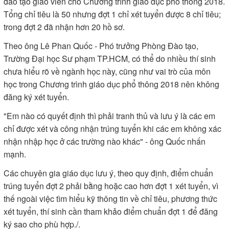
đào tạo giáo viên cho Chương trình giáo dục phổ thông 2018.
Tổng chỉ tiêu là 50 nhưng đợt 1 chỉ xét tuyển được 8 chỉ tiêu;
trong đợt 2 đã nhận hơn 20 hồ sơ.
Theo ông Lê Phan Quốc - Phó trưởng Phòng Đào tạo,
Trường Đại học Sư phạm TP.HCM, có thể do nhiều thí sinh
chưa hiểu rõ về ngành học này, cũng như vai trò của môn
học trong Chương trình giáo dục phổ thông 2018 nên không
đăng ký xét tuyển.
"Em nào có quyết định thì phải tranh thủ và lưu ý là các em
chỉ được xét và công nhận trúng tuyển khi các em không xác
nhận nhập học ở các trường nào khác" - ông Quốc nhấn
mạnh.
Các chuyên gia giáo dục lưu ý, theo quy định, điểm chuẩn
trúng tuyển đợt 2 phải bằng hoặc cao hơn đợt 1 xét tuyển, vì
thế ngoài việc tìm hiểu kỹ thông tin về chỉ tiêu, phương thức
xét tuyển, thí sinh cần tham khảo điểm chuẩn đợt 1 để đăng
ký sao cho phù hợp./.