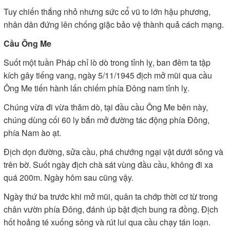
Tuy chiến thắng nhỏ nhưng sức cổ vũ to lớn hậu phương,
nhân dân đứng lên chống giặc bảo vệ thành quả cách mạng.
Cầu Ông Me
Suốt một tuần Pháp chỉ lò dò trong tỉnh lỵ, ban đêm ta tập
kích gây tiếng vang, ngày 5/11/1945 địch mở mũi qua cầu
Ông Me tiến hành lấn chiếm phía Đông nam tỉnh lỵ.
Chúng vừa đi vừa thăm dò, tại đầu cầu Ông Me bên này,
chúng dùng cối 60 ly bắn mở đường tác động phía Đông,
phía Nam ào ạt.
Địch dọn đường, sửa cầu, phá chướng ngại vật dưới sông và
trên bờ. Suốt ngày địch chà sát vùng đầu cầu, không đi xa
quá 200m. Ngày hôm sau cũng vậy.
Ngày thứ ba trước khi mở mũi, quân ta chớp thời cơ từ trong
chân vườn phía Đông, đánh úp bật địch bung ra đồng. Địch
hốt hoảng té xuống sông và rút lui qua cầu chạy tán loạn.