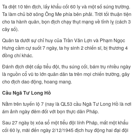
Ta diệt 10 tên địch, lấy khẩu cối 60 ly và một số súng trường.
Ta làm chủ bờ sông Ông Me phía bên phải. Trời tối thuận tiện
cho ta hành quân, bọn địch chạy thụt mạng về tỉnh lỵ (cách 3
cây số).
Quân ta dưới sự chỉ huy của Trần Văn Lợn và Phạm Ngọc
Hưng cầm cự suốt 7 ngày, ta hy sinh 2 chiến sĩ, bị thương 4
đồng chí khác.
Đánh địch diệt cấp tiểu đội, thu súng cối, bám trụ nhiều ngày
là nguồn cổ vũ to lớn quân dân ta trên mọi chiến trường, gây
cho địch dao động, hoang mang.
Cầu Ngã Tư Long Hồ
Nằm trên tuyến lộ 7 (nay là QL53 cầu Ngã Tư Long Hồ là nơi
ám ảnh ngày đêm đối với bọn thực dân Pháp.
Sau 27 ngày bị xóa sổ một tiểu đội lính Pháp, mất một khẩu
cối 60 ly, mãi đến ngày 2/12/1945 địch huy động hai đại đội