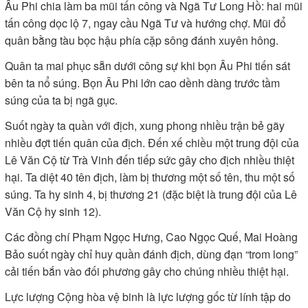
Âu Phi chia làm ba mũi tấn công và Ngã Tư Long Hồ: hai mũi
tấn công dọc lộ 7, ngay cầu Ngã Tư và hướng chợ. Mũi đổ
quân bằng tàu bọc hậu phía cặp sông đánh xuyên hông.
Quân ta mai phục sẵn dưới công sự khi bọn Âu Phi tiến sát
bên ta nổ súng. Bọn Âu Phi lớn cao dềnh dàng trước tầm
súng của ta bị ngã gục.
Suốt ngày ta quần với địch, xung phong nhiều trận bẻ gãy
nhiều đợt tiến quân của địch. Đến xế chiều một trung đội của
Lê Văn Cộ từ Trà Vinh đến tiếp sức gây cho địch nhiều thiệt
hại. Ta diệt 40 tên địch, làm bị thương một số tên, thu một số
súng. Ta hy sinh 4, bị thương 21 (đặc biệt là trung đội của Lê
Văn Cộ hy sinh 12).
Các đồng chí Phạm Ngọc Hưng, Cao Ngọc Quế, Mai Hoàng
Bảo suốt ngày chỉ huy quần đánh địch, dùng đạn “trom long”
cải tiến bắn vào đối phương gây cho chúng nhiều thiệt hại.
Lực lượng Cộng hòa vệ binh là lực lượng gốc từ lính tập do