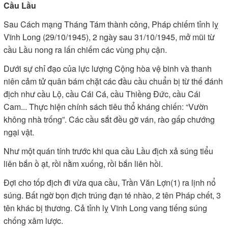
Cầu Lầu
Sau Cách mạng Tháng Tám thành công, Pháp chiếm tỉnh lỵ
Vĩnh Long (29/10/1945), 2 ngày sau 31/10/1945, mở mũi từ
cầu Lầu nong ra lấn chiếm các vùng phụ cận.
Dưới sự chỉ đạo của lực lượng Cộng hòa vệ binh và thanh
niên cảm tử quân bám chặt các đầu cầu chuẩn bị từ thế đánh
địch như cầu Lộ, cầu Cái Cá, cầu Thiềng Đức, cầu Cái
Cam... Thực hiện chính sách tiêu thổ kháng chiến: “Vườn
không nhà trống”. Các cầu sắt đều gỡ ván, rào gấp chướng
ngại vật.
Như một quán tính trước khi qua cầu Lầu địch xả súng tiểu
liên bắn ồ ạt, rồi nằm xuống, rồi bắn liên hồi.
Đợi cho tốp địch đi vừa qua cầu, Trần Văn Lợn(1) ra lịnh nổ
súng. Bất ngờ bọn địch trúng đạn té nhào, 2 tên Pháp chết, 3
tên khác bị thương. Cả tỉnh lỵ Vĩnh Long vang tiếng súng
chống xâm lược.