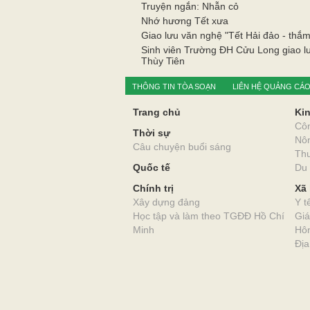
Truyện ngắn: Nhẫn cỏ
Nhớ hương Tết xưa
Giao lưu văn nghệ "Tết Hải đảo - thắm
Sinh viên Trường ĐH Cửu Long giao 
Thùy Tiên
THÔNG TIN TÒA SOẠN
LIÊN HỆ QUẢNG CÁ
Trang chủ
Kin
Cô
Thời sự
Nô
Câu chuyện buổi sáng
Thư
Quốc tế
Du 
Chính trị
Xã 
Xây dựng đảng
Y t
Học tập và làm theo TGĐĐ Hồ Chí
Giá
Minh
Hôn
Địa
CƠ QUAN CỦA ĐẢNG BỘ ĐẢNG CỘNG SẢN VIỆT NAM T
TIẾNG NÓI CỦA ĐẢNG BỘ, CHÍNH QUYỀN VÀ NHÂN DÂN