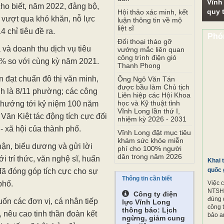
Vĩnh
ho biết, năm 2022, đảng bộ,
quy t
Hội thảo xác minh, kết
 vượt qua khó khăn, nỗ lực
luận thông tin về mộ
liệt sĩ
 chỉ tiêu đề ra.
Phó
Đối thoại tháo gỡ
và doanh thu dịch vụ tiêu
vướng mắc liên quan
công trình điện gió
9% so với cùng kỳ năm 2021.
Thanh Phong
đạt chuẩn đô thị văn minh,
Ông Ngô Văn Tán
được bầu làm Chủ tịch
h là 8/11 phường; các công
Liên hiệp các Hội Khoa
học và Kỹ thuật tỉnh
g hướng tới kỷ niệm 100 năm
Vĩnh Long lần thứ I,
ăn Kiệt tác động tích cực đối
nhiệm kỳ 2026 - 2031
 - xã hội của thành phố.
Vĩnh Long đặt mục tiêu
khám sức khỏe miễn
hận, biểu dương và gửi lời
phí cho 100% người
dân trong năm 2026
i trí thức, văn nghệ sĩ, huấn
Khai 
quốc 
 đã đóng góp tích cực cho sự
Thông tin cần biết
phố.
Việc 
NTSH.
Công ty điện
đúng 
ốn các đơn vị, cá nhân tiếp
lực Vĩnh Long
công 
thông báo: Lịch
, nêu cao tinh thần đoàn kết
bảo a
ngừng, giảm cung