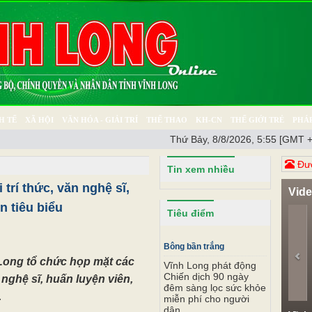
H TẾ
XÃ HỘI
VĂN HÓA - GIẢI TRÍ
THỂ THAO
KH-CN
THẾ GIỚI TRẺ
PHÁP
Thứ Bảy, 8/8/2026, 5:55 [GMT +
Ý SỰ
SỨC KHỎE
THƯ GIÃN
Đươ
Tin xem nhiều
trí thức, văn nghệ sĩ,
Vid
n tiêu biểu
Pr
Tiêu điểm
Bông bần trắng
Long tổ chức họp mặt các
Vĩnh Long phát động
Chiến dịch 90 ngày
n nghệ sĩ, huấn luyện viên,
đêm sàng lọc sức khỏe
.
miễn phí cho người
dân