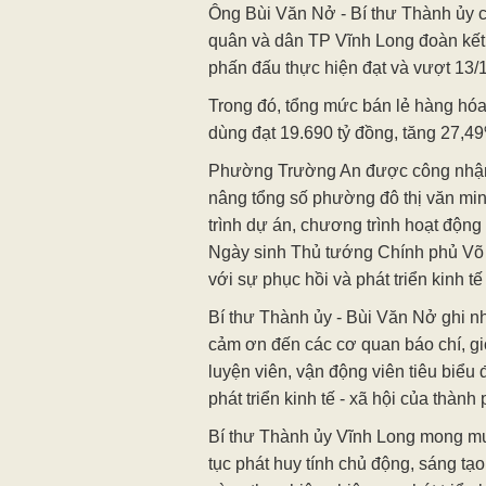
Ông Bùi Văn Nở - Bí thư Thành ủy c
quân và dân TP Vĩnh Long đoàn kết
phấn đấu thực hiện đạt và vượt 13/14
Trong đó, tổng mức bán lẻ hàng hóa 
dùng đạt 19.690 tỷ đồng, tăng 27,4
Phường Trường An được công nhận 
nâng tổng số phường đô thị văn min
trình dự án, chương trình hoạt độn
Ngày sinh Thủ tướng Chính phủ Võ V
với sự phục hồi và phát triển kinh tế
Bí thư Thành ủy - Bùi Văn Nở ghi n
cảm ơn đến các cơ quan báo chí, giớ
luyện viên, vận động viên tiêu biểu
phát triển kinh tế - xã hội của thành 
Bí thư Thành ủy Vĩnh Long mong mu
tục phát huy tính chủ động, sáng tạo