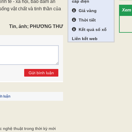
inh tế - xã hội, bảo đảm an
cấp điện
sống vật chất và tinh thần của
Xem 
Giá vàng
Thời tiết
Tin, ảnh; PHƯƠNG THƯ
Kết quả sổ xố
Liên kết web
Gửi bình luận
h luận
c nghệ thuật trong thời kỳ mới