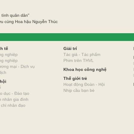
 tình quân dân"
lưu cùng Hoa hậu Nguyễn Thúc
O
h tế
Giải trí
ng nghiệp
Tác giả - Tác phẩm
ng nghiệp
Phim trên THVL
ơng mại - Dịch vụ
Khoa học công nghệ
lịch
Thế giới trẻ
hội
Hoạt động Đoàn - Hội
ế
Nhịp cầu bạn bè
o dục - Đào tạo
 nhân gia đình
 chỉ nhân đạo
Vĩnh Long Online: Trang báo điện tử Báo và phát t
ỈNH VĨNH LONG
Giấy phép số 312/GP-BTTTT do Bộ Thông tin và Truyề
 TỈNH VĨNH LONG.