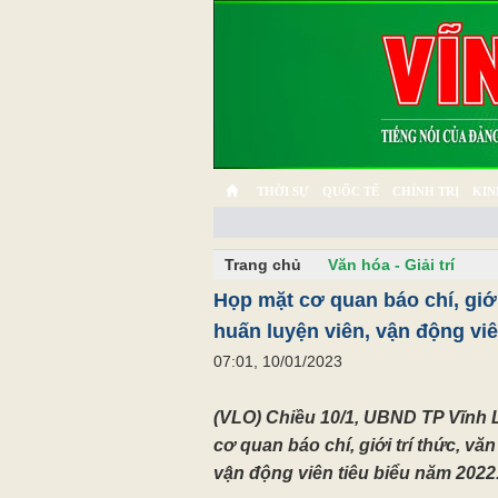
THỜI SỰ
QUỐC TẾ
CHÍNH TRỊ
KIN
CHUYỆN TỬ TẾ
MULTIMEDIA
PHÓNG SỰ K
Trang chủ
Văn hóa - Giải trí
Họp mặt cơ quan báo chí, giới 
huấn luyện viên, vận động viê
07:01, 10/01/2023
(VLO) Chiều 10/1, UBND TP Vĩnh 
cơ quan báo chí, giới trí thức, vă
vận động viên tiêu biểu năm 2022