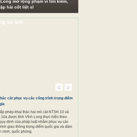
 Long mở rộng phạm vi tìm kiếm,
ập hài cốt liệt sĩ
ng sự ảnh
Previous
Next
thác cát phục vụ các công trình trọng điểm
gia
cấp phép khai thác hai mỏ cát NTSH.10 và
10a được tỉnh Vĩnh Long thực hiện theo
quy định của pháp luật nhằm phục vụ các
trình giao thông trọng điểm quốc gia và đảm
n ninh, quốc phòng.