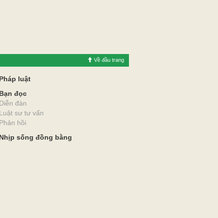
Về đầu trang
Pháp luật
Bạn đọc
Diễn đàn
Luật sư tư vấn
Phản hồi
Nhịp sống đồng bằng
hanh, truyền hình Vĩnh Long.
n thông cấp ngày 21/6/2022