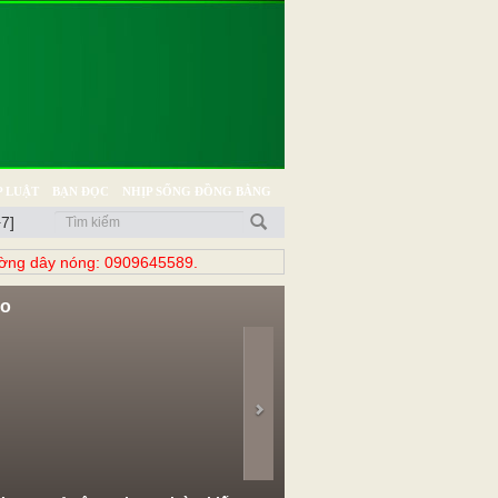
 LUẬT
BẠN ĐỌC
NHỊP SỐNG ĐỒNG BẰNG
7]
̀ng dây nóng: 0909645589.
eo
evious
Next