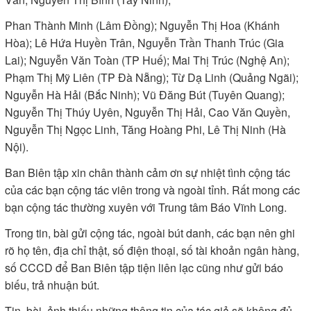
Phan Thành Minh (Lâm Đồng); Nguyễn Thị Hoa (Khánh
Hòa); Lê Hứa Huyền Trân, Nguyễn Trần Thanh Trúc (Gia
Lai); Nguyễn Văn Toàn (TP Huế); Mai Thị Trúc (Nghệ An);
Phạm Thị Mỹ Liên (TP Đà Nẵng); Từ Dạ Linh (Quảng Ngãi);
Nguyễn Hà Hải (Bắc Ninh); Vũ Đăng Bút (Tuyên Quang);
Nguyễn Thị Thúy Uyên, Nguyễn Thị Hải, Cao Văn Quyền,
Nguyễn Thị Ngọc Linh, Tăng Hoàng Phi, Lê Thị Ninh (Hà
Nội).
Ban Biên tập xin chân thành cảm ơn sự nhiệt tình cộng tác
của các bạn cộng tác viên trong và ngoài tỉnh. Rất mong các
bạn cộng tác thường xuyên với Trung tâm Báo Vĩnh Long.
Trong tin, bài gửi cộng tác, ngoài bút danh, các bạn nên ghi
rõ họ tên, địa chỉ thật, số điện thoại, số tài khoản ngân hàng,
số CCCD để Ban Biên tập tiện liên lạc cũng như gửi báo
biếu, trả nhuận bút.
Tin, bài, ảnh thiếu những thông tin của tác giả sẽ không đủ