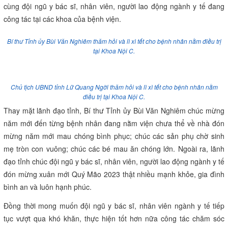
cùng đội ngũ y bác sĩ, nhân viên, người lao động ngành y tế đang
công tác tại các khoa của bệnh viện.
Bí thư Tỉnh ủy Bùi Văn Nghiêm thăm hỏi và lì xì tết cho bệnh nhân nằm điều trị
tại Khoa Nội C.
Chủ tịch UBND tỉnh Lữ Quang Ngời thăm hỏi và lì xì tết cho bệnh nhân nằm
điều trị tại Khoa Nội C.
Thay mặt lãnh đạo tỉnh, Bí thư Tỉnh ủy Bùi Văn Nghiêm chúc mừng
năm mới đến từng bệnh nhân đang nằm viện chưa thể về nhà đón
mừng năm mới mau chóng bình phục; chúc các sản phụ chờ sinh
mẹ tròn con vuông; chúc các bé mau ăn chóng lớn. Ngoài ra, lãnh
đạo tỉnh chúc đội ngũ y bác sĩ, nhân viên, người lao động ngành y tế
đón mừng xuân mới Quý Mão 2023 thật nhiều mạnh khỏe, gia đình
bình an và luôn hạnh phúc.
Đồng thời mong muốn đội ngũ y bác sĩ, nhân viên ngành y tế tiếp
tục vượt qua khó khăn, thực hiện tốt hơn nữa công tác chăm sóc