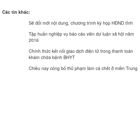
Các tin khác:
Sẽ đổi mới nội dung, chương trình kỳ họp HĐND tỉnh
Tập huấn nghiệp vụ báo cáo viên dư luận xã hội năm
2016
Chính thức kết nối giao dịch điện tử trong thanh toán
khám chữa bệnh BHYT
Chiều nay công bố thủ phạm làm cá chết ở miền Trung
CƠ QUAN CỦA ĐẢNG BỘ ĐẢNG CỘNG SẢN VIỆT NAM TỈNH VĨNH LONG
TIẾNG NÓI CỦA ĐẢNG BỘ, CHÍNH QUYỀN VÀ NHÂN DÂN TỈNH VĨNH LONG.
Vĩnh Long Online: Trang báo điện tử Báo và phát thanh,
truyền hình Vĩnh Long.
Giấy phép số 312/GP-BTTTT do Bộ Thông tin và Truyền thông
cấp ngày 21/6/2022
Giám đốc Báo và phát thanh, truyền hình Vĩnh Long: Lê Thanh
Tuấn