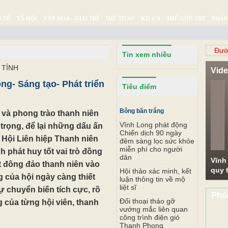
 TẾ
XÃ HỘI
VĂN HÓA - GIẢI TRÍ
THỂ THAO
KH-CN
THẾ GIỚI TRẺ
PHÁP
Ý SỰ
SỨC KHỎE
THƯ GIÃN
Đườ
Tin xem nhiều
 TỈNH
Vid
ng- Sáng tạo- Phát triển
Pr
Tiêu điểm
Bông bần trắng
i và phong trào thanh niên
Vĩnh Long phát động
 trọng, để lại những dấu ấn
Chiến dịch 90 ngày
n Hội Liên hiệp Thanh niên
đêm sàng lọc sức khỏe
miễn phí cho người
h phát huy tốt vai trò đồng
dân
Vĩnh
út đông đảo thanh niên vào
quy t
Hội thảo xác minh, kết
g của hội ngày càng thiết
luận thông tin về mộ
liệt sĩ
ự chuyển biến tích cực, rõ
Phó
Đối thoại tháo gỡ
 của từng hội viên, thanh
vướng mắc liên quan
công trình điện gió
Thanh Phong