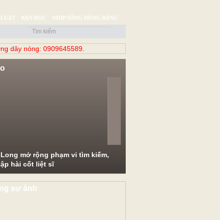
 LUẬT
BẠN ĐỌC
NHỊP SỐNG ĐỒNG BẰNG
ng dây nóng: 0909645589.
eo
evious
Next
 Long mở rộng phạm vi tìm kiếm,
ập hài cốt liệt sĩ
ng sự ảnh