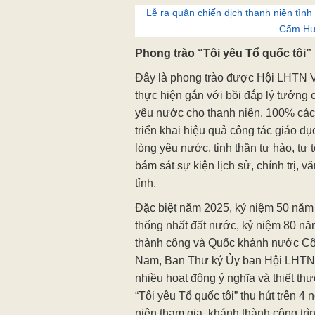
Lễ ra quân chiến dịch thanh niên tìn
Cẩm H
Phong trào “Tôi yêu Tổ quốc tôi”
Đây là phong trào được Hội LHTN 
thực hiện gắn với bồi đắp lý tưởng 
yêu nước cho thanh niên. 100% các c
triển khai hiệu quả công tác giáo d
lòng yêu nước, tinh thần tự hào, tự 
bám sát sự kiện lịch sử, chính trị, 
tỉnh.
Đặc biệt năm 2025, kỷ niệm 50 nă
thống nhất đất nước, kỷ niệm 80 
thành công và Quốc khánh nước Cộn
Nam, Ban Thư ký Ủy ban Hội LHTN 
nhiều hoạt động ý nghĩa và thiết th
“Tôi yêu Tổ quốc tôi” thu hút trên 4 
niên tham gia, khánh thành công trì