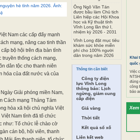
h nguyện hè tỉnh năm 2026. Ảnh:
Ông Ngô Văn Tán
được bầu làm Chủ tịch
uệ
Liên hiệp các Hội Khoa
học và Kỹ thuật tỉnh
Vĩnh Long lần thứ I,
nhiệm kỳ 2026 - 2031
Việt Nam các cấp đẩy mạnh
Vĩnh Long đặt mục tiêu
cách mạng, nâng cao tinh thần
khám sức khỏe miễn
ấp bộ hội trên địa bàn tỉnh
phí cho 100% người
dân trong năm 2026
ục truyền thống cách mạng,
Khai 
quốc 
tôn dân tộc cho thanh niên
Thông tin cần biết
Việc 
văn hóa của đất nước và của
NTSH.
Công ty điện
đúng 
lực Vĩnh Long
công 
thông báo: Lịch
bảo a
m Ngày Giải phóng miền Nam,
ngừng, giảm cung
cấp điện
năm Cách mạng Tháng Tám
Xem 
g hòa xã hội chủ nghĩa Việt
Giá vàng
Việt Nam tỉnh đã tổ chức
Thời tiết
ực như: Tổ chức lễ chào cờ
Kết quả sổ xố
ngàn cán bộ, hội viên, thanh
Liên kết web
nh Mái ấm thanh niên, tổ chức