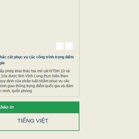
Previous
Next
thác cát phục vụ các công trình trọng điểm
gia
cấp phép khai thác hai mỏ cát NTSH.10 và
10a được tỉnh Vĩnh Long thực hiện theo
quy định của pháp luật nhằm phục vụ các
trình giao thông trọng điểm quốc gia và đảm
n ninh, quốc phòng.
báo in
TIẾNG VIỆT