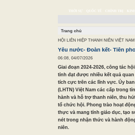
THỜI SỰ
QUỐC TẾ
CHÍNH TRỊ
KINH
CHUYỆN TỬ TẾ
MULTIMEDIA
PHÓNG SỰ K
Trang chủ
HỘI LIÊN HIỆP THANH NIÊN VIỆT NAM
Yêu nước- Đoàn kết- Tiên pho
06:08, 04/07/2026
Giai đoạn 2024-2026, công tác hộ
tỉnh đạt được nhiều kết quả quan
tích cực trên các lĩnh vực. Ủy ba
(LHTN) Việt Nam các cấp trong tỉn
hành và hỗ trợ thanh niên, thu h
tổ chức hội. Phong trào hoạt độn
thực và mang tính giáo dục, tạo s
nét trong nhận thức và hành động
niên.