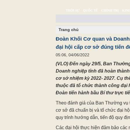
THỜI SỰ
QUỐC TẾ
CHÍNH TRỊ
KINH
CHUYỆN TỬ TẾ
MULTIMEDIA
PHÓNG SỰ K
Trang chủ
Đoàn Khối Cơ quan và Doanh 
đại hội cấp cơ sở đúng tiến đ
05:06, 04/06/2022
(VLO) Đến ngày 29/5, Ban Thườn
Doanh nghiệp tỉnh đã hoàn thành
cơ sở nhiệm kỳ 2022- 2027. Cụ th
thuộc đã tổ chức thành công đại h
Đoàn tiến hành bầu Bí thư trực tiếp
Theo đánh giá của Ban Thường vụ 
cơ sở đã chuẩn bị và tổ chức đại hộ
quy trình hướng dẫn, tiến độ quy địn
Các đại hội thực hiện đảm bảo các n