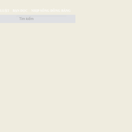
 LUẬT
BẠN ĐỌC
NHỊP SỐNG ĐỒNG BẰNG