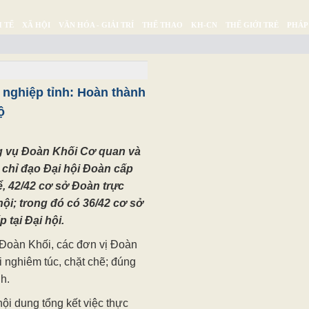
 TẾ
XÃ HỘI
VĂN HÓA - GIẢI TRÍ
THỂ THAO
KH-CN
THẾ GIỚI TRẺ
PHÁP
Ý SỰ
SỨC KHỎE
THƯ GIÃN
nghiệp tỉnh: Hoàn thành
ộ
g vụ Đoàn Khối Cơ quan và
 chỉ đạo Đại hội Đoàn cấp
ể, 42/42 cơ sở Đoàn trực
ội; trong đó có 36/42 cơ sở
 tại Đại hội.
Đoàn Khối, các đơn vị Đoàn
i nghiêm túc, chặt chẽ; đúng
h.
ội dung tổng kết việc thực