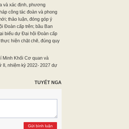
ua và xác định, phương
pháp công tác đoàn và phong
mới; thảo luận, đóng góp ý
hội Đoàn cấp trên; bầu Ban
i biểu dự Đại hội Đoàn cấp
 thực hiện chặt chẽ, đúng quy
í Minh Khối Cơ quan và
ứ II, nhiệm kỳ 2022- 2027 dự
TUYẾT NGA
Gửi bình luận