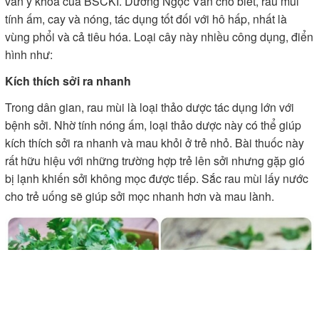
vấn y khoa của BSCKI. Dương Ngọc Vân cho biết, rau mùi
tính ấm, cay và nóng, tác dụng tốt đối với hô hấp, nhất là
vùng phổi và cả tiêu hóa. Loại cây này nhiều công dụng, điển
hình như:
Kích thích sởi ra nhanh
Trong dân gian, rau mùi là loại thảo dược tác dụng lớn với
bệnh sởi. Nhờ tính nóng ấm, loại thảo dược này có thể giúp
kích thích sởi ra nhanh và mau khỏi ở trẻ nhỏ. Bài thuốc này
rất hữu hiệu với những trường hợp trẻ lên sởi nhưng gặp gió
bị lạnh khiến sởi không mọc được tiếp. Sắc rau mùi lấy nước
cho trẻ uống sẽ giúp sởi mọc nhanh hơn và mau lành.