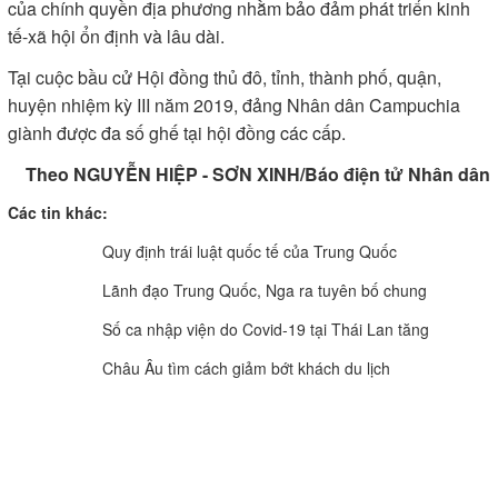
của chính quyền địa phương nhằm bảo đảm phát triển kinh
tế-xã hội ổn định và lâu dài.
Tại cuộc bầu cử Hội đồng thủ đô, tỉnh, thành phố, quận,
huyện nhiệm kỳ III năm 2019, đảng Nhân dân Campuchia
giành được đa số ghế tại hội đồng các cấp.
Theo NGUYỄN HIỆP - SƠN XINH/Báo điện tử Nhân dân
Các tin khác:
Quy định trái luật quốc tế của Trung Quốc
Lãnh đạo Trung Quốc, Nga ra tuyên bố chung
Số ca nhập viện do Covid-19 tại Thái Lan tăng
Châu Âu tìm cách giảm bớt khách du lịch
CƠ QUAN CỦA ĐẢNG BỘ ĐẢNG CỘNG SẢN VIỆT NAM TỈNH VĨNH LONG
TIẾNG NÓI CỦA ĐẢNG BỘ, CHÍNH QUYỀN VÀ NHÂN DÂN TỈNH VĨNH LONG.
Vĩnh Long Online: Trang báo điện tử Báo và phát thanh,
truyền hình Vĩnh Long.