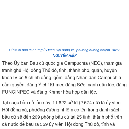
Cử tri đi bầu là những ủy viên Hội đồng xã, phường đương nhiệm. ẢNH:
NGUYỄN HIỆP
Theo Ủy ban Bầu cử quốc gia Campuchia (NEC), tham gia
tranh ghế Hội đồng Thủ đô, tỉnh, thành phố, quận, huyện
khóa IV có 5 chính đảng, gồm: đảng Nhân dân Campuchia
cầm quyền, đảng Ý chí Khmer, đảng Sức mạnh dân tộc, đảng
FUNCINPEC và đảng Khmer hòa hợp dân tộc.
Tại cuộc bầu cử lần này, 11.622 cử tri (2.574 nữ) là ủy viên
Hội đồng xã, phường đương nhiệm có tên trong danh sách
bầu cử sẽ đến 209 phòng bầu cử tại 25 tỉnh, thành phố trên
cả nước để bầu ra 559 ủy viên Hội đồng Thủ đô, tỉnh và