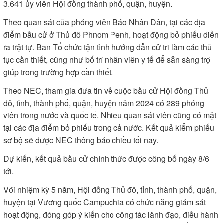
3.641 ủy viên Hội đồng thành phố, quận, huyện.
Theo quan sát của phóng viên Báo Nhân Dân, tại các địa
điểm bầu cử ở Thủ đô Phnom Penh, hoạt động bỏ phiếu diễn
ra trật tự. Ban Tổ chức tận tình hướng dẫn cử tri làm các thủ
tục cần thiết, cũng như bố trí nhân viên y tế để sẵn sàng trợ
giúp trong trường hợp cần thiết.
Theo NEC, tham gia đưa tin về cuộc bầu cử Hội đồng Thủ
đô, tỉnh, thành phố, quận, huyện năm 2024 có 289 phóng
viên trong nước và quốc tế. Nhiều quan sát viên cũng có mặt
tại các địa điểm bỏ phiếu trong cả nước. Kết quả kiểm phiếu
sơ bộ sẽ được NEC thông báo chiều tối nay.
Dự kiến, kết quả bầu cử chính thức được công bố ngày 8/6
tới.
Với nhiệm kỳ 5 năm, Hội đồng Thủ đô, tỉnh, thành phố, quận,
huyện tại Vương quốc Campuchia có chức năng giám sát
hoạt động, đóng góp ý kiến cho công tác lãnh đạo, điều hành