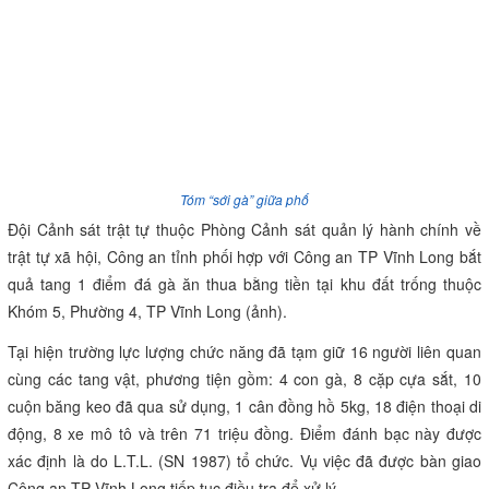
Tóm “sới gà” giữa phố
Đội Cảnh sát trật tự thuộc Phòng Cảnh sát quản lý hành chính về
trật tự xã hội, Công an tỉnh phối hợp với Công an TP Vĩnh Long bắt
quả tang 1 điểm đá gà ăn thua bằng tiền tại khu đất trống thuộc
Khóm 5, Phường 4, TP Vĩnh Long
(ảnh)
.
Tại hiện trường lực lượng chức năng đã tạm giữ 16 người liên quan
cùng các tang vật, phương tiện gồm: 4 con gà, 8 cặp cựa sắt, 10
cuộn băng keo đã qua sử dụng, 1 cân đồng hồ 5kg, 18 điện thoại di
động, 8 xe mô tô và trên 71 triệu đồng. Điểm đánh bạc này được
xác định là do L.T.L. (SN 1987) tổ chức. Vụ việc đã được bàn giao
Công an TP Vĩnh Long tiếp tục điều tra để xử lý.