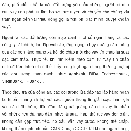
đảo, phổ biến nhất là các đối tượng yêu cầu những người có nhu
cầu vay tiền phải tự làm hồ sơ trực tuyến và chuyển cho chúng vài
trăm ngàn đến vài triệu đồng gọi là “chi phí xác minh, duyệt khoản
vay”.
Ngoài ra, các đối tượng còn mạo danh một số ngân hàng và các
công ty tài chính, tạo lập website, ứng dụng, chạy quảng cáo thông
qua các nền tảng mạng xã hội để chào mời cho vay tín chấp lãi suất
đặc biệt thấp. Thực tế, khi tìm kiếm theo cụm từ “vay tín chấp
online” trên internet có thể thấy hàng loạt ngân hàng thương mại bị
các đối tượng mạo danh, như: Agribank, BIDV, Techcombank,
VietinBank, TPBank,…
Theo điều tra của công an, các đối tượng lừa đảo tạo lập hàng ngàn
tài khoản mạng xã hội với các nguồn thông tin giả hoặc tham gia
vào các hội nhóm, diễn đàn, đăng bài quảng cáo cho vay tín chấp
với những “ưu đãi hấp dẫn” như: lãi suất thấp, thủ tục vay đơn giản,
không cần gặp trực tiếp, nợ xấu vẫn vay được, không thế chấp,
không thẩm định, chỉ cần CMND hoặc CCCD, tài khoản ngân hàng,