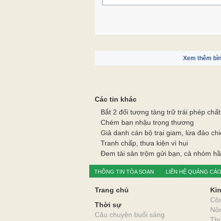
Xem thêm bìn
Các tin khác
Bắt 2 đối tượng tàng trữ trái phép chấ
Chém bạn nhậu trọng thương
Giả danh cán bộ trại giam, lừa đảo chi
Tranh chấp, thưa kiện vì hụi
Đem tài sản trộm gửi bạn, cả nhóm hầ
THÔNG TIN TÒA SOẠN
LIÊN HỆ QUẢNG CÁ
Trang chủ
Kin
Cô
Thời sự
Nô
Câu chuyện buổi sáng
Thư