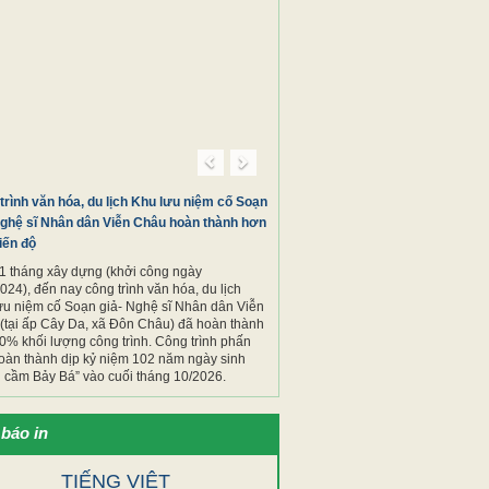
Previous
Next
trình văn hóa, du lịch Khu lưu niệm cố Soạn
Nghệ sĩ Nhân dân Viễn Châu hoàn thành hơn
iến độ
1 tháng xây dựng (khởi công ngày
024), đến nay công trình văn hóa, du lịch
ưu niệm cố Soạn giả- Nghệ sĩ Nhân dân Viễn
(tại ấp Cây Da, xã Đôn Châu) đã hoàn thành
0% khối lượng công trình. Công trình phấn
oàn thành dịp kỷ niệm 102 năm ngày sinh
cầm Bảy Bá” vào cuối tháng 10/2026. ​​​​​​​
báo in
TIẾNG VIỆT