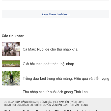
Xem thêm bình luận
Các tin khác:
Cà Mau: Nuôi dê cho thu nhập khá
Giải bài toán phát triển, hội nhập
Trồng dưa lưới trong nhà màng: Hiệu quả và triển vọng
Thu nhập cao từ nuôi ếch giống Thái Lan
CƠ QUAN CỦA ĐẢNG BỘ ĐẢNG CỘNG SẢN VIỆT NAM TỈNH VĨNH LONG
TIẾNG NÓI CỦA ĐẢNG BỘ, CHÍNH QUYỀN VÀ NHÂN DÂN TỈNH VĨNH LONG.