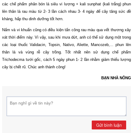
các chế phẩm phân bón lá siêu vi lượng + kali sunphat (kali trắng) phun
lên thân lá rau màu từ 2- 3 lần cách nhau 3- 4 ngày để cây tăng sức đề
kháng, hấp thu dinh dưỡng tốt hơn.
Nấm và vi khuẩn cũng có điều kiện tấn công rau màu qua vết thương xây
xát thời điểm này. Vì vậy, sau khi mưa dứt, anh có thể sử dụng một trong
các loại thuốc Validacin, Topsin, Nativo, Aliette, Mancozeb,... phun lên
thân lá và vùng rễ cây trồng. Tốt nhất nên sử dụng chế phẩm
Trichodecma tưới gốc, cách 5 ngày phun 1- 2 lần nhằm giảm thiểu lượng
cây bị chết rũ. Chúc anh thành công!
BẠN NHÀ NÔNG
Gửi bình luận