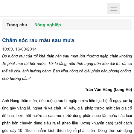
Toggle
navigation
Trang chủ
Nông nghiệp
Chăm sóc rau màu sau mưa
10:09, 16/09/2014
Do ruộng rau của tôi khá thấp nên sau mưa lớn thường ngập chân khoảng
15 phút mới rút hết nước. Tôi lo lắng, nếu tình trạng trên kéo dài thì rất có
thể sẽ chịu ảnh hưởng nặng. Bạn Nhà nông có giải pháp nào phòng chống,
nhờ hướng dẫn?
Trần Văn Hùng (Long Hồ)
Anh Hùng thân mến, nếu ruộng rau bị ngập nước liên tục bộ rễ nguy cơ bị
úng gây vàng lá, nghẹt rễ và chết. Vì vậy, giải pháp trước mắt cần gia cố
đê bao, bơm hết nước ra sau mưa. Sử dụng phân supe lân hoặc các loại
phân bón chuyên dùng siêu ra rễ (theo liều lượng khuyến cáo) tưới cách
gốc cây 10- 15cm nhằm kích thích bộ rễ phát triển. Đồng thời sử dụng