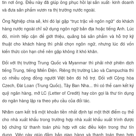
tin nơi ông. Điều này đã giúp ông phục hồi lại sản xuất- kinh doanh
và đưa sản phẩm vươn ra thị trường nước ngoài.
Ông Nghiệp chia sẻ, khi đó lại gặp “trục trặc về ngôn ngữ” do khách
hàng nước ngoài chỉ sử dụng ngôn ngữ bản địa hoặc tiếng Anh. Lúc
đó, mình tiếp cận để giới thiệu, quảng bá sản phẩm và hỗ trợ kỹ
thuật cho khách hàng thì phải chọn ngôn ngữ, nhưng lúc đó vốn
kiến thức còn hạn chế nên gặp không ít khó khăn.
Đối với thị trường Trung Quốc và Myanmar thì phải nhờ phiên dịch
tiếng Trung, tiếng Miến Điện. Riêng thị trường Lào và Campuchia thì
có nhiều cộng đồng người Việt bên đó hỗ trợ. Đối với Cộng hòa
Czech, Đài Loan (Trung Quốc), Tây Ban Nha... thì có thể cam kết ký
quỹ ngân hàng, mở LC (Letter of Credit) hay còn gọi là thư tín dụng
do ngân hàng lập ra theo yêu cầu của đối tác.
Nhằm cam kết trả một khoản tiền nhất định tại một thời điểm cụ thể
cho nhà xuất khẩu trong trường hợp nhà xuất khẩu xuất trình được
bộ chứng từ thanh toán phù hợp với các điều kiện trong thư tín
dụng. Việc này giúp đảm bảo giao hàng và thanh toán theo hợp