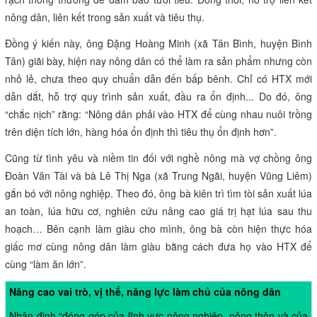
nông dân, liên kết trong sản xuất và tiêu thụ.
Đồng ý kiến này, ông Đặng Hoàng Minh (xã Tân Bình, huyện Bình
Tân) giãi bày, hiện nay nông dân có thể làm ra sản phẩm nhưng còn
nhỏ lẻ, chưa theo quy chuẩn dẫn đến bấp bênh. Chỉ có HTX mới
dẫn dắt, hỗ trợ quy trình sản xuất, đầu ra ổn định... Do đó, ông
“chắc nịch” rằng: “Nông dân phải vào HTX để cùng nhau nuôi trồng
trên diện tích lớn, hàng hóa ổn định thì tiêu thụ ổn định hơn”.
Cũng từ tình yêu và niềm tin đối với nghề nông mà vợ chồng ông
Đoàn Văn Tài và bà Lê Thị Nga (xã Trung Ngãi, huyện Vũng Liêm)
gắn bó với nông nghiệp. Theo đó, ông bà kiên trì tìm tòi sản xuất lúa
an toàn, lúa hữu cơ, nghiên cứu nâng cao giá trị hạt lúa sau thu
hoạch… Bên cạnh làm giàu cho mình, ông bà còn hiện thực hóa
giấc mơ cùng nông dân làm giàu bằng cách đưa họ vào HTX để
cùng “làm ăn lớn”.
Nâng cao vai trò, vị thế, năng lực làm chủ của nông dân
Nhận định “đóng góp của lĩnh vực nông nghiệp, nông thôn và của