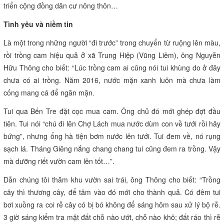
triển cộng đồng dân cư nông thôn…
Tình yêu và niềm tin
Là một trong những người “đi trước” trong chuyển từ ruộng lên màu,
rồi trồng cam hiệu quả ở xã Trung Hiệp (Vũng Liêm), ông Nguyễn
Hữu Thông cho biết: “Lúc trồng cam ai cũng nói tui khùng do ở đây
chưa có ai trồng. Năm 2016, nước mặn xanh luôn mà chưa làm
cống mang cá để ngăn mặn.
Tui qua Bến Tre đặt cọc mua cam. Ông chủ đó mới ghép đợt đầu
tiên. Tui nói “chú đi lên Chợ Lách mua nước dùm con về tưới rồi hãy
bứng”, nhưng ổng hà tiện bơm nước lên tưới. Tui đem về, nó rụng
sạch lá. Tháng Giêng nắng chang chang tui cũng đem ra trồng. Vậy
mà dưỡng riết vườn cam lên tốt…”.
Dẫn chúng tôi thăm khu vườn sai trái, ông Thông cho biết: “Trồng
cây thì thương cây, để tâm vào đó mới cho thành quả. Có đêm tui
bơi xuồng ra coi rễ cây có bị bó không để sáng hôm sau xử lý bộ rễ.
3 giờ sáng kiểm tra mặt đất chỗ nào ướt, chỗ nào khô; đất ráo thì rễ