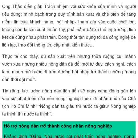
Ông Thảo diễn giải: Trách nhiệm với sức khỏe của mình và người
tiêu dùng; minh bạch trong quy trình sản xuất và chế biến để tăng
niềm tin của khách hàng; hội nhập- tham gia vào cuộc chơi lớn,
không còn là sản xuất thuần túy, phải nắm bắt xu thế thị trường, liên
kết để cùng nhau phát triển. Đồng thời tận dụng tối đa công nghệ để
liên lạc, trao đổi thông tin, cập nhật kiến thức…
Thực tế cho thấy, dù sản xuất trên những thửa ruộng cũ, mảnh
vườn xưa nhưng nhiều nông dân đã đổi mới tư duy, cách nghĩ, cách
làm, mạnh mẽ bước đi trên đường hội nhập trở thành những “nông
dân thời đại mới”.
Tin rằng, lực lượng nông dân tiên tiến sẽ ngày càng đóng góp lớn
vào sự phát triển của nền nông nghiệp theo lời nhắn nhủ của Chủ
tịch Hồ Chí Minh: “Nông dân ta giàu thì nước ta giàu/ Nông nghiệp
ta thịnh thì nước ta thịnh”.
Hỗ trợ nông dân trở thành công nhân nông nghiệp
Khẳng định “Đảng, Nhà nước coi phát triển nông nghiệp, nông