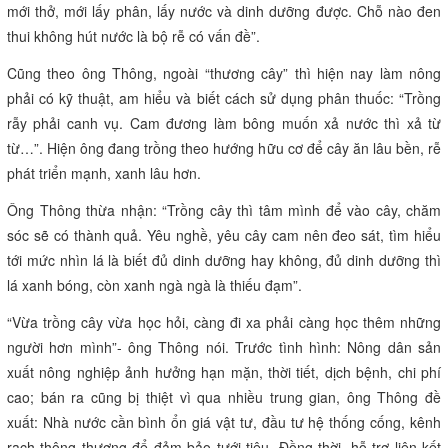
mới thở, mới lấy phân, lấy nước và dinh dưỡng được. Chỗ nào đen
thui không hút nước là bộ rễ có vấn đề”.
Cũng theo ông Thông, ngoài “thương cây” thì hiện nay làm nông
phải có kỹ thuật, am hiểu và biết cách sử dụng phân thuốc: “Trồng
rẫy phải canh vụ. Cam đương làm bông muốn xả nước thì xả từ
từ…”. Hiện ông đang trồng theo hướng hữu cơ để cây ăn lâu bền, rễ
phát triển mạnh, xanh lâu hơn.
Ông Thông thừa nhận: “Trồng cây thì tâm mình để vào cây, chăm
sóc sẽ có thành quả. Yêu nghề, yêu cây cam nên đeo sát, tìm hiểu
tới mức nhìn lá là biết đủ dinh dưỡng hay không, đủ dinh dưỡng thì
lá xanh bóng, còn xanh ngà ngà là thiếu đạm”.
“Vừa trồng cây vừa học hỏi, càng đi xa phải càng học thêm những
người hơn mình”- ông Thông nói. Trước tình hình: Nông dân sản
xuất nông nghiệp ảnh hưởng hạn mặn, thời tiết, dịch bệnh, chi phí
cao; bán ra cũng bị thiệt vì qua nhiều trung gian, ông Thông đề
xuất: Nhà nước cần bình ổn giá vật tư, đầu tư hệ thống cống, kênh
rạch thông thương để đảm bảo tưới tiêu. Đồng thời, hỗ trợ liên kết