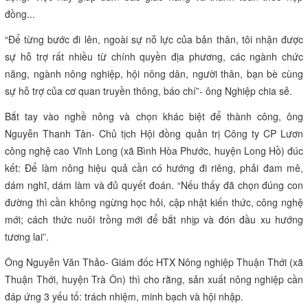
đồng...
“Để từng bước đi lên, ngoài sự nỗ lực của bản thân, tôi nhận được
sự hỗ trợ rất nhiều từ chính quyền địa phương, các ngành chức
năng, ngành nông nghiệp, hội nông dân, người thân, bạn bè cùng
sự hỗ trợ của cơ quan truyền thông, báo chí”- ông Nghiệp chia sẻ.
Bắt tay vào nghề nông và chọn khác biệt để thành công, ông
Nguyễn Thanh Tân- Chủ tịch Hội đồng quản trị Công ty CP Lươn
công nghệ cao Vĩnh Long (xã Bình Hòa Phước, huyện Long Hồ) đúc
kết: Để làm nông hiệu quả cần có hướng đi riêng, phải đam mê,
dám nghĩ, dám làm và đủ quyết đoán. “Nếu thấy đã chọn đúng con
đường thì cần không ngừng học hỏi, cập nhật kiến thức, công nghệ
mới; cách thức nuôi trồng mới để bắt nhịp và đón đầu xu hướng
tương lai”.
Ông Nguyễn Văn Thảo- Giám đốc HTX Nông nghiệp Thuận Thới (xã
Thuận Thới, huyện Trà Ôn) thì cho rằng, sản xuất nông nghiệp cần
đáp ứng 3 yếu tố: trách nhiệm, minh bạch và hội nhập.