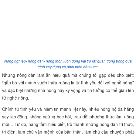
Nông nghiệp- nông dân- nông thôn luôn đóng vai trò rất quan trọng trong quá
trình xây dựng và phát triển đất nước.
Những nông dân làm ăn hiệu quả mà chúng tôi gặp đều cho biết:
“gắn bó với mảnh vườn thửa ruộng là từ tình yêu đối với nghề nông”
và đặc biệt những nhà nông này kỳ vọng và tin tưởng có thể giàu lên
từ nghề nông.
Chính từ tình yêu và niềm tin mãnh liệt này, nhiều nông hộ đã hăng
say lao động, không ngừng học hỏi, trau dồi phương thức làm nông
mới… Từ đó, nâng tầm hiểu biết, trở thành những nông dân tri thức,
tri điền; làm chủ vận mệnh của bản thân, làm chủ câu chuyện phát