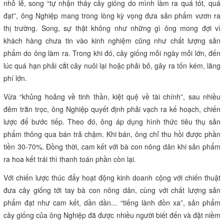
nhỏ lẻ, song “tự nhận thấy cây giống do mình làm ra quá tốt, quá
đạt”, ông Nghiệp mang trong lòng kỳ vọng đưa sản phẩm vươn ra
thị trường. Song, sự thật không như những gì ông mong đợi vì
khách hàng chưa tin vào kinh nghiệm cũng như chất lượng sản
phẩm do ông làm ra. Trong khi đó, cây giống mỗi ngày mỗi lớn, đến
lúc quá hạn phải cắt cây nuôi lại hoặc phải bỏ, gây ra tốn kém, lãng
phí lớn.
Vừa “khủng hoảng về tinh thần, kiệt quệ về tài chính”, sau nhiều
đêm trằn trọc, ông Nghiệp quyết định phải vạch ra kế hoạch, chiến
lược để bước tiếp. Theo đó, ông áp dụng hình thức tiêu thụ sản
phẩm thông qua bán trả chậm. Khi bán, ông chỉ thu hồi được phần
tiền 30-70%. Đồng thời, cam kết với bà con nông dân khi sản phẩm
ra hoa kết trái thì thanh toán phần còn lại.
Với chiến lược thúc đẩy hoạt động kinh doanh cộng với chiến thuật
đưa cây giống tới tay bà con nông dân, cùng với chất lượng sản
phẩm đạt như cam kết, dần dần... “tiếng lành đồn xa”, sản phẩm
cây giống của ông Nghiệp đã được nhiều người biết đến và đặt niềm