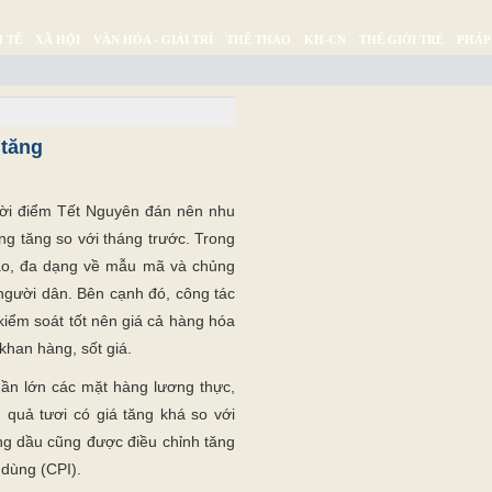
 TẾ
XÃ HỘI
VĂN HÓA - GIẢI TRÍ
THỂ THAO
KH-CN
THẾ GIỚI TRẺ
PHÁP
Ý SỰ
SỨC KHỎE
THƯ GIÃN
 tăng
hời điểm Tết Nguyên đán nên nhu
g tăng so với tháng trước. Trong
dào, đa dạng về mẫu mã và chủng
người dân. Bên cạnh đó, công tác
iểm soát tốt nên giá cả hàng hóa
khan hàng, sốt giá.
ần lớn các mặt hàng lương thực,
 quả tươi có giá tăng khá so với
ng dầu cũng được điều chỉnh tăng
 dùng (CPI).