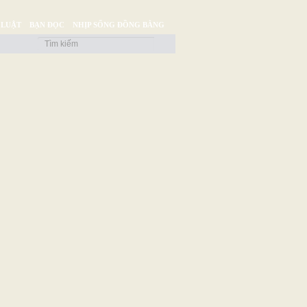
 LUẬT
BẠN ĐỌC
NHỊP SỐNG ĐỒNG BẰNG