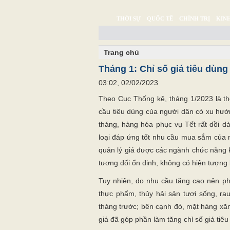
THỜI SỰ
QUỐC TẾ
CHÍNH TRỊ
KINH
CHUYỆN TỬ TẾ
MULTIMEDIA
PHÓNG SỰ K
Trang chủ
Tháng 1: Chỉ số giá tiêu dùng
03:02, 02/02/2023
Theo Cục Thống kê, tháng 1/2023 là t
cầu tiêu dùng của người dân có xu hướn
tháng, hàng hóa phục vụ Tết rất dồi 
loại đáp ứng tốt nhu cầu mua sắm của 
quản lý giá được các ngành chức năng k
tương đối ổn định, không có hiện tượng 
Tuy nhiên, do nhu cầu tăng cao nên ph
thực phẩm, thủy hải sản tươi sống, rau
tháng trước; bên cạnh đó, mặt hàng xă
giá đã góp phần làm tăng chỉ số giá tiêu