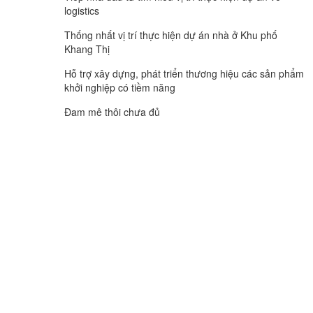
logistics
Thống nhất vị trí thực hiện dự án nhà ở Khu phố
Khang Thị
Hỗ trợ xây dựng, phát triển thương hiệu các sản phẩm
khởi nghiệp có tiềm năng
Đam mê thôi chưa đủ
CƠ QUAN CỦA ĐẢNG BỘ ĐẢNG CỘNG SẢN VIỆT NAM TỈNH VĨNH LONG
TIẾNG NÓI CỦA ĐẢNG BỘ, CHÍNH QUYỀN VÀ NHÂN DÂN TỈNH VĨNH LONG.
Vĩnh Long Online: Trang báo điện tử Báo và phát thanh,
truyền hình Vĩnh Long.
Giấy phép số 312/GP-BTTTT do Bộ Thông tin và Truyền thông
cấp ngày 21/6/2022
Giám đốc Báo và phát thanh, truyền hình Vĩnh Long: Lê Thanh
Tuấn
Địa chỉ: Số 50, đường Phạm Thái Bường, phường Phước Hậu,
tỉnh Vĩnh Long.
Điện thoại: 02703.822591. Email: banbientapbvl@gmail.com