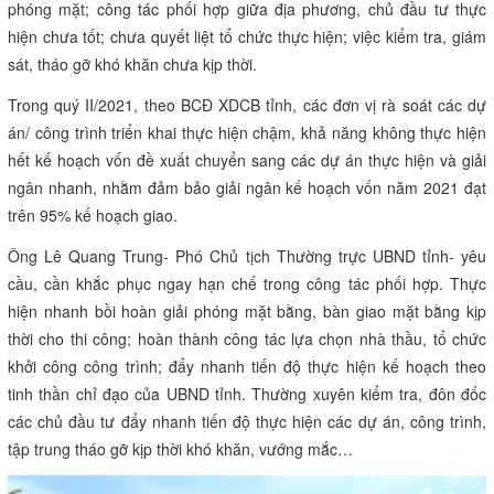
phóng mặt; công tác phối hợp giữa địa phương, chủ đầu tư thực
hiện chưa tốt; chưa quyết liệt tổ chức thực hiện; việc kiểm tra, giám
sát, tháo gỡ khó khăn chưa kịp thời.
Trong quý II/2021, theo BCĐ XDCB tỉnh, các đơn vị rà soát các dự
án/ công trình triển khai thực hiện chậm, khả năng không thực hiện
hết kế hoạch vốn đề xuất chuyển sang các dự án thực hiện và giải
ngân nhanh, nhằm đảm bảo giải ngân kế hoạch vốn năm 2021 đạt
trên 95% kế hoạch giao.
Ông Lê Quang Trung- Phó Chủ tịch Thường trực UBND tỉnh- yêu
cầu, cần khắc phục ngay hạn chế trong công tác phối hợp. Thực
hiện nhanh bồi hoàn giải phóng mặt bằng, bàn giao mặt bằng kịp
thời cho thi công; hoàn thành công tác lựa chọn nhà thầu, tổ chức
khởi công công trình; đẩy nhanh tiến độ thực hiện kế hoạch theo
tinh thần chỉ đạo của UBND tỉnh. Thường xuyên kiểm tra, đôn đốc
các chủ đầu tư đẩy nhanh tiến độ thực hiện các dự án, công trình,
tập trung tháo gỡ kịp thời khó khăn, vướng mắc…