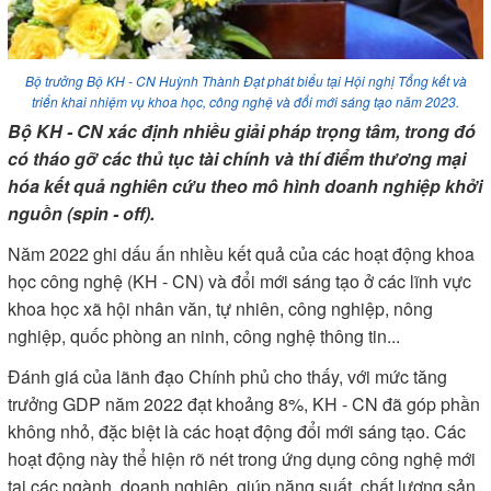
Bộ trưởng Bộ KH - CN Huỳnh Thành Đạt phát biểu tại Hội nghị Tổng kết và
triển khai nhiệm vụ khoa học, công nghệ và đổi mới sáng tạo năm 2023.
Bộ KH - CN xác định nhiều giải pháp trọng tâm, trong đó
có tháo gỡ các thủ tục tài chính và thí điểm thương mại
hóa kết quả nghiên cứu theo mô hình doanh nghiệp khởi
nguồn (spin - off).
Năm 2022 ghi dấu ấn nhiều kết quả của các hoạt động khoa
học công nghệ (KH - CN) và đổi mới sáng tạo ở các lĩnh vực
khoa học xã hội nhân văn, tự nhiên, công nghiệp, nông
nghiệp, quốc phòng an ninh, công nghệ thông tin...
Đánh giá của lãnh đạo Chính phủ cho thấy, với mức tăng
trưởng GDP năm 2022 đạt khoảng 8%, KH - CN đã góp phần
không nhỏ, đặc biệt là các hoạt động đổi mới sáng tạo. Các
hoạt động này thể hiện rõ nét trong ứng dụng công nghệ mới
tại các ngành, doanh nghiệp, giúp năng suất, chất lượng sản