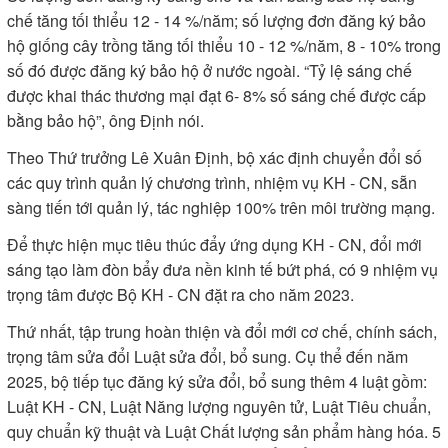
chế tăng tối thiểu 12 - 14 %/năm; số lượng đơn đăng ký bảo
hộ giống cây trồng tăng tối thiểu 10 - 12 %/năm, 8 - 10% trong
số đó được đăng ký bảo hộ ở nước ngoài. “Tỷ lệ sáng chế
được khai thác thương mại đạt 6- 8% số sáng chế được cấp
bằng bảo hộ”, ông Định nói.
Theo Thứ trưởng Lê Xuân Định, bộ xác định chuyển đổi số
các quy trình quản lý chương trình, nhiệm vụ KH - CN, sẵn
sàng tiến tới quản lý, tác nghiệp 100% trên môi trường mạng.
Để thực hiện mục tiêu thúc đẩy ứng dụng KH - CN, đổi mới
sáng tạo làm đòn bẩy đưa nền kinh tế bứt phá, có 9 nhiệm vụ
trọng tâm được Bộ KH - CN đặt ra cho năm 2023.
Thứ nhất, tập trung hoàn thiện và đổi mới cơ chế, chính sách,
trọng tâm sửa đổi Luật sửa đổi, bổ sung. Cụ thể đến năm
2025, bộ tiếp tục đăng ký sửa đổi, bổ sung thêm 4 luật gồm:
Luật KH - CN, Luật Năng lượng nguyên tử, Luật Tiêu chuẩn,
quy chuẩn kỹ thuật và Luật Chất lượng sản phẩm hàng hóa. 5