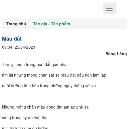
Toggle
navigation
Trang chủ
Tác giả - Tác phẩm
Màu đất
09:04, 25/04/2021
Bằng Lăng
Tìm lại mình trong bùn đất quê nhà
tìm lại những móng chân sắt se màu đất nâu non lấm láp
nuôi dưỡng tâm hồn trong những ngày tháng vời xa
Những móng chân màu đồng đất ấm áp phù sa
sáng trong ký ức thật thà
mịn tơi lòng quê độ lượng